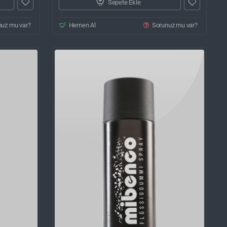
Sepete Ekle
nuz mu var?
Hemen Al
Sorunuz mu var?