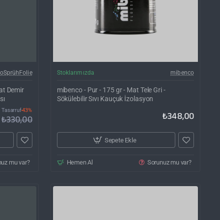
İNDIRIM'DE
oSprühFolie
Stoklarımızda
mibenco
Mat Demir
mibenco - Pur - 175 gr - Mat Tele Gri -
sı
Sökülebilir Sıvı Kauçuk İzolasyon
Tasarruf
-43%
₺348,00
₺330,00
Sepete Ekle
nuz mu var?
Hemen Al
Sorunuz mu var?