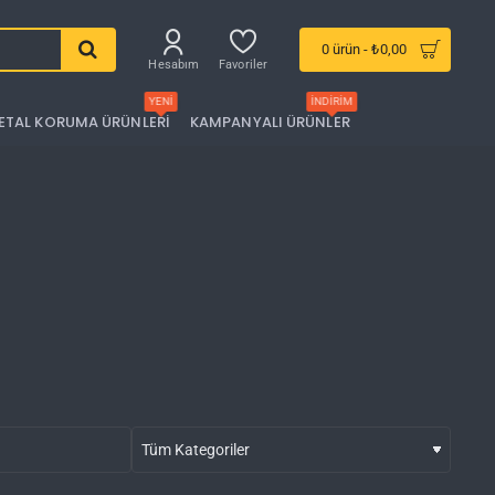
0 ürün - ₺0,00
Hesabım
Favoriler
YENI
İNDIRIM
ETAL KORUMA ÜRÜNLERI
KAMPANYALI ÜRÜNLER