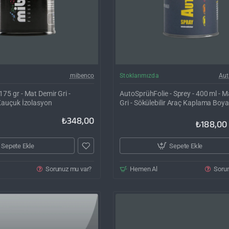
mibenco
Stoklarımızda
Aut
175 gr - Mat Demir Gri -
AutoSprühFolie - Sprey - 400 ml - 
ı Kauçuk İzolasyon
Gri - Sökülebilir Araç Kaplama Boya
₺348,00
₺188,00
Sepete Ekle
Sepete Ekle
Sorunuz mu var?
Hemen Al
Soru