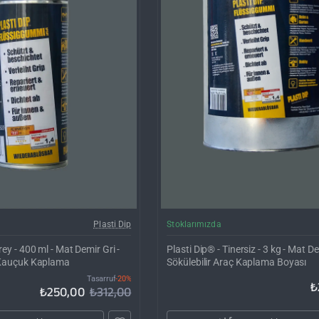
İNDIRIM'DE
Ka
Plasti Dip
Stoklarımızda
rey - 400 ml - Mat Demir Gri -
Plasti Dip® - Tinersiz - 3 kg - Mat De
ı Kauçuk Kaplama
Sökülebilir Araç Kaplama Boyası
Tasarruf
-20%
₺
₺250,00
₺312,00