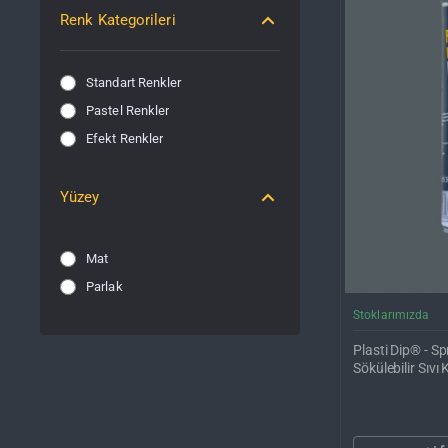
Renk Kategorileri
Standart Renkler
Pastel Renkler
Efekt Renkler
Yüzey
Mat
Parlak
Stoklarımızda
Plasti Dip® - Sp
Sökülebilir Sıv