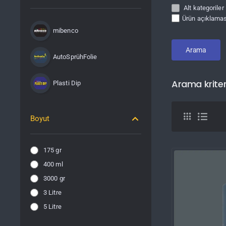
Alt kategoriler
Ürün açıklamas
mibenco
Arama
AutoSprühFolie
Arama kriter
Plasti Dip
Boyut
175 gr
400 ml
3000 gr
3 Litre
5 Litre