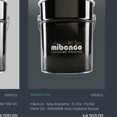
rgo Bedava
Kargo Bedava
mibenco
Stoklarımızda
mibenco
at Tele Gri
mibenco - Araç Kaplama - 5 Litre - Parlak
Demir Gri - Sökülebilir Araç Kaplama Boyası
4.500,00
₺4.500,00