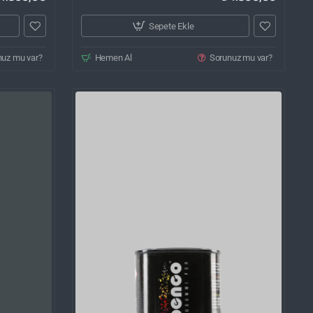
Sepete Ekle
nuz mu var?
Hemen Al
Sorunuz mu var?