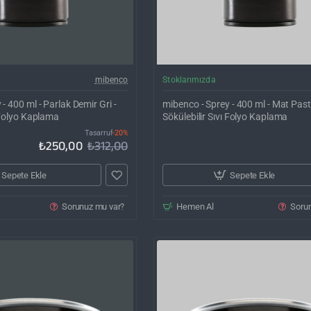
İNDIRIM'DE
mibenco
Stoklarımızda
- 400 ml - Parlak Demir Gri -
mibenco - Sprey - 400 ml - Mat Pastel
ı Folyo Kaplama
Sökülebilir Sıvı Folyo Kaplama
Tasarruf
-20%
₺250,00
₺312,00
Sepete Ekle
Sepete Ekle
Sorunuz mu var?
Hemen Al
Soru