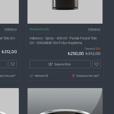
İNDIRIM'DE
mibenco
Stoklarımızda
mibenco
 Tele Gri -
mibenco - Sprey - 400 ml - Parlak Pastel Tele
Gri - Sökülebilir Sıvı Folyo Kaplama
Tasarruf
-20%
₺312,00
₺250,00
₺312,00
Sepete Ekle
nuz mu var?
Hemen Al
Sorunuz mu var?