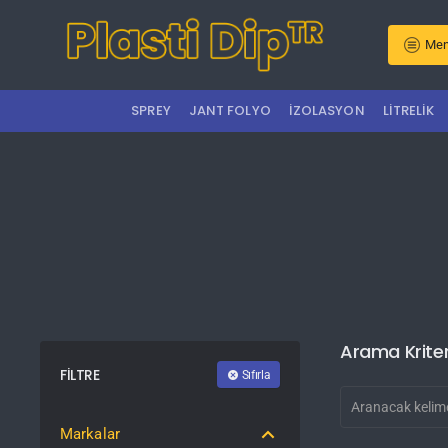
Men
SPREY
JANT FOLYO
İZOLASYON
LITRELIK
Arama Kriter
FILTRE
Sıfırla
Markalar