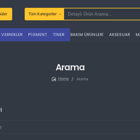
üler
Tüm Kategoriler
Detaylı
Ürün
Arama...
VERNIKLER
PIGMENT
TINER
BAKIM ÜRÜNLERI
AKSESUAR
M
Arama
Arama
home
i