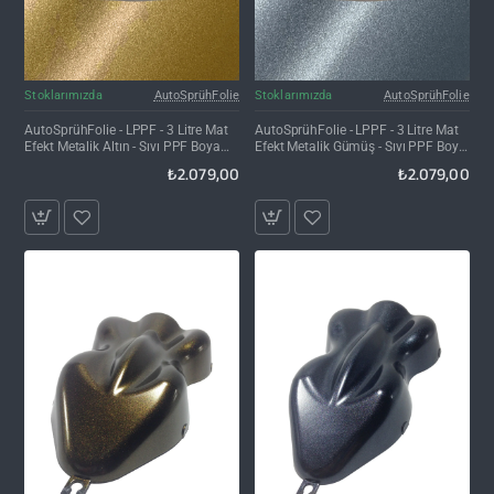
Kargo Bedava
Kargo Bedava
Stoklarımızda
AutoSprühFolie
Stoklarımızda
AutoSprühFolie
AutoSprühFolie - LPPF - 3 Litre Mat
AutoSprühFolie - LPPF - 3 Litre Mat
Efekt Metalik Altın - Sıvı PPF Boya
Efekt Metalik Gümüş - Sıvı PPF Boya
Koruma Folyosu
Koruma Folyosu
₺2.079,00
₺2.079,00