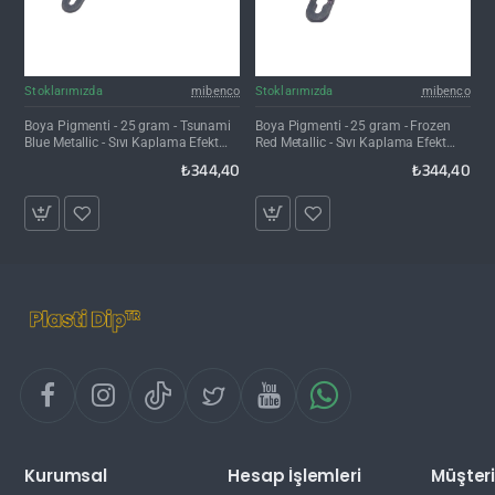
Stoklarımızda
mibenco
Stoklarımızda
mibenco
Boya Pigmenti - 25 gram - Tsunami
Boya Pigmenti - 25 gram - Frozen
Blue Metallic - Sıvı Kaplama Efekt
Red Metallic - Sıvı Kaplama Efekt
Tozu
Tozu
₺344,40
₺344,40
Kurumsal
Hesap İşlemleri
Müşteri