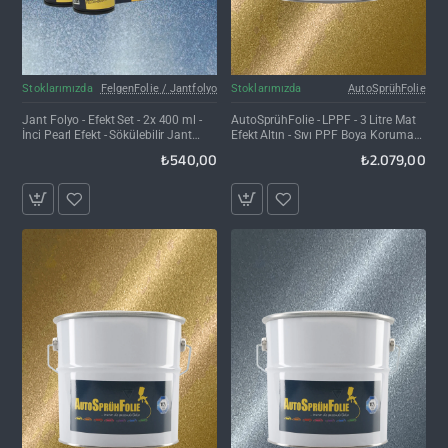
Kargo Bedava
Stoklarımızda
FelgenFolie / Jantfolyo
Stoklarımızda
AutoSprühFolie
Jant Folyo - Efekt Set - 2x 400 ml -
AutoSprühFolie - LPPF - 3 Litre Mat
İnci Pearl Efekt - Sökülebilir Jant
Efekt Altın - Sıvı PPF Boya Koruma
Kaplama Spreyi
Folyosu
₺540,00
₺2.079,00