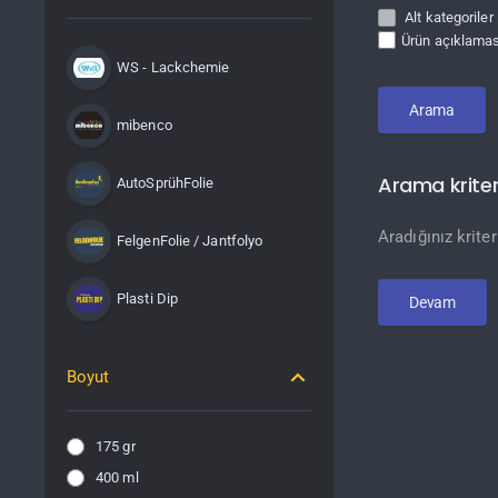
Alt kategoriler
Ürün açıklamas
WS - Lackchemie
Arama
mibenco
Arama kriter
AutoSprühFolie
Aradığınız krite
FelgenFolie / Jantfolyo
Plasti Dip
Devam
Boyut
175 gr
400 ml