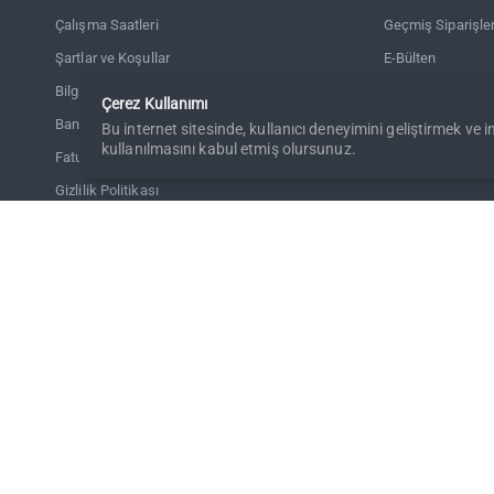
Çalışma Saatleri
Geçmiş Siparişle
Şartlar ve Koşullar
E-Bülten
Bilgilerinizin Gizliliği (KVKK)
Ürün İadesi
Çerez Kullanımı
Banka Hesap / IBAN Bilgilerimiz
Bu internet sitesinde, kullanıcı deneyimini geliştirmek ve 
kullanılmasını kabul etmiş olursunuz.
Fatura ve Kargo Bilgileri
Gizlilik Politikası
Blog
Mesafeli Satış Sözleşmesi