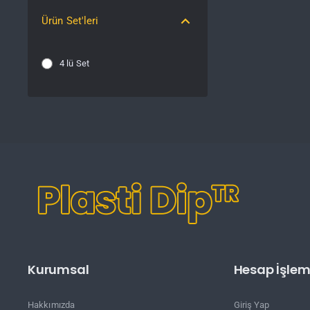
Ürün Set'leri
4 lü Set
Kurumsal
Hesap İşleml
Hakkımızda
Giriş Yap