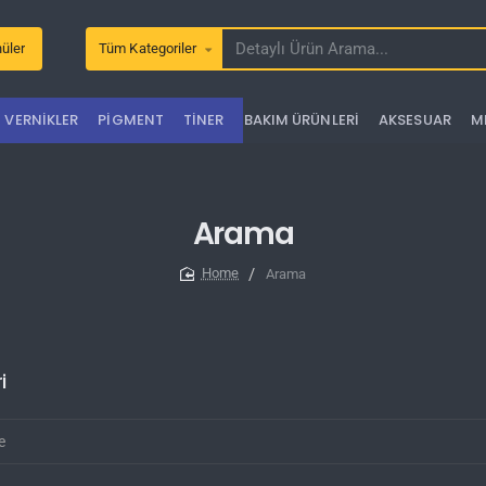
üler
Tüm Kategoriler
Detaylı
Ürün
Arama...
VERNIKLER
PIGMENT
TINER
BAKIM ÜRÜNLERI
AKSESUAR
M
Arama
Arama
home
i