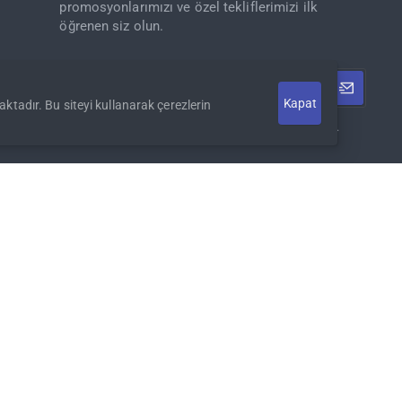
promosyonlarımızı ve özel tekliflerimizi ilk
öğrenen siz olun.
E-
Posta
Kapat
aktadır. Bu siteyi kullanarak çerezlerin
adresiniz
KVKK Bilgilendirme
'ni okudum ve kabul ediyorum.