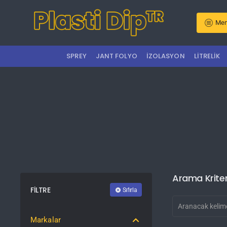
Men
SPREY
JANT FOLYO
İZOLASYON
LITRELIK
Arama Kriter
FILTRE
Sıfırla
Markalar