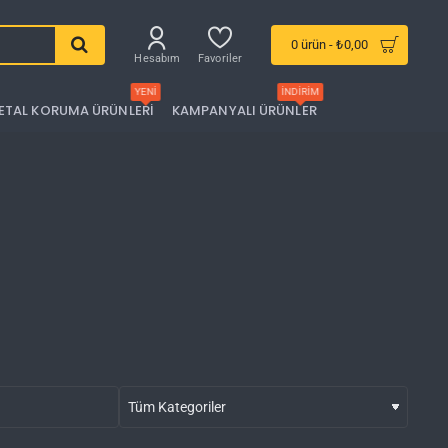
0 ürün - ₺0,00
Hesabım
Favoriler
YENI
İNDIRIM
ETAL KORUMA ÜRÜNLERI
KAMPANYALI ÜRÜNLER