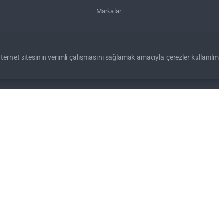
r
Markalar
internet sitesinin verimli çalışmasını sağlamak amacıyla çerezler kullanılm