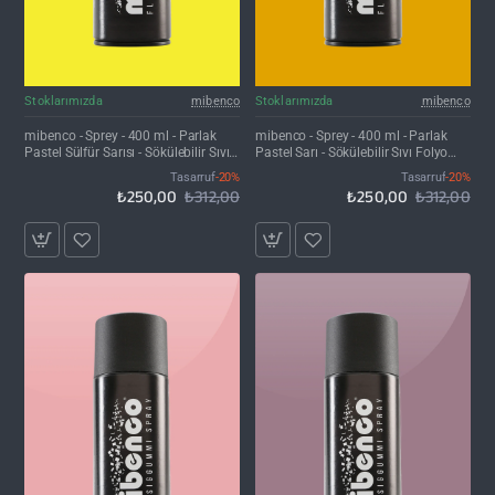
İNDIRIM'DE
İNDIRIM'DE
Stoklarımızda
mibenco
Stoklarımızda
mibenco
mibenco - Sprey - 400 ml - Parlak
mibenco - Sprey - 400 ml - Parlak
Pastel Sülfür Sarısı - Sökülebilir Sıvı
Pastel Sarı - Sökülebilir Sıvı Folyo
Folyo Kaplama
Kaplama
Tasarruf
-20%
Tasarruf
-20%
₺250,00
₺312,00
₺250,00
₺312,00