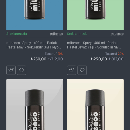
İNDIRIM'DE
İNDIRIM'DE
Stoklarımızda
mibenco
Stoklarımızda
mibenco
mibenco - Sprey - 400 ml - Parlak
mibenco - Sprey - 400 ml - Parlak
Pastel Mavi - Sökülebilir Sıvı Folyo
Pastel Beyaz Yeşil - Sökülebilir Sıvı
Kaplama
Folyo Kaplama
Tasarruf
-20%
Tasarruf
-20%
₺250,00
₺312,00
₺250,00
₺312,00