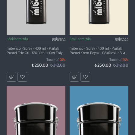
İNDIRIM'DE
İNDIRIM'DE
Stoklarımızda
mibenco
Stoklarımızda
mibenco
mibenco - Sprey - 400 ml - Parlak
mibenco - Sprey - 400 ml - Parlak
Pastel Tele Gri - Sökülebilir Sıvı Folyo
Pastel Krem Beyaz - Sökülebilir Sıvı
Kaplama
Folyo Kaplama
Tasarruf
-20%
Tasarruf
-20%
₺250,00
₺312,00
₺250,00
₺312,00