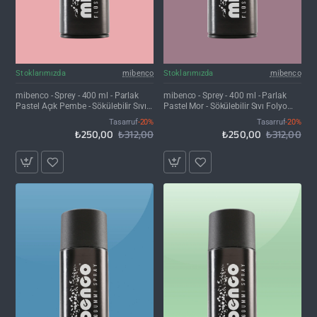
İNDIRIM'DE
İNDIRIM'DE
Stoklarımızda
mibenco
Stoklarımızda
mibenco
mibenco - Sprey - 400 ml - Parlak
mibenco - Sprey - 400 ml - Parlak
Pastel Açık Pembe - Sökülebilir Sıvı
Pastel Mor - Sökülebilir Sıvı Folyo
Folyo Kaplama
Kaplama
Tasarruf
-20%
Tasarruf
-20%
₺250,00
₺312,00
₺250,00
₺312,00