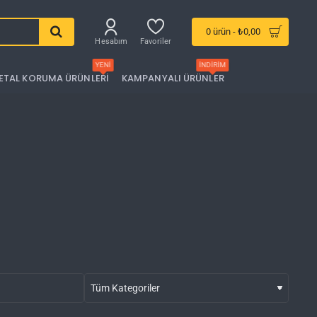
0 ürün - ₺0,00
Hesabım
Favoriler
YENI
İNDIRIM
ETAL KORUMA ÜRÜNLERI
KAMPANYALI ÜRÜNLER