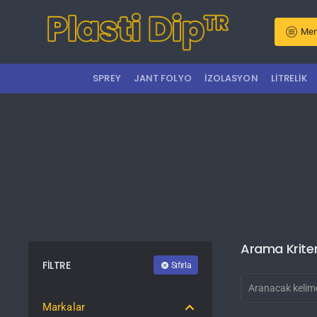
Men
SPREY
JANT FOLYO
İZOLASYON
LITRELIK
Arama Kriter
FILTRE
Sıfırla
Markalar