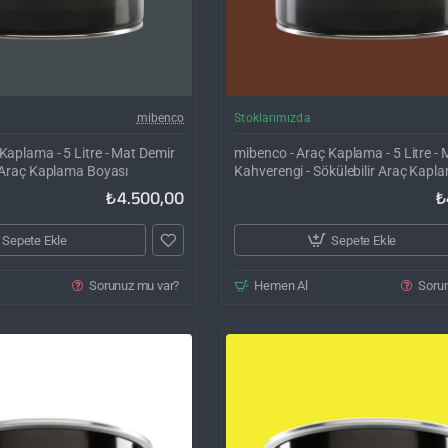
Kargo Bedava
Ka
mibenco
Stoklarımızda
Kaplama - 5 Litre - Mat Demir
mibenco - Araç Kaplama - 5 Litre - 
ir Araç Kaplama Boyası
Kahverengi - Sökülebilir Araç Kapl
₺4.500,00
₺
Sepete Ekle
Sepete Ekle
Sorunuz mu var?
Hemen Al
Soru