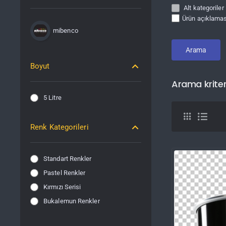
Alt kategoriler
Ürün açıklamas
mibenco
Arama
Boyut
Arama kriter
5 Litre
Renk Kategorileri
Standart Renkler
Pastel Renkler
Kırmızı Serisi
Bukalemun Renkler