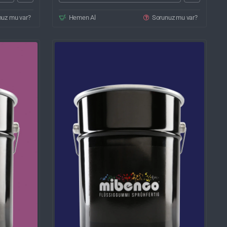
nuz mu var?
Hemen Al
Sorunuz mu var?