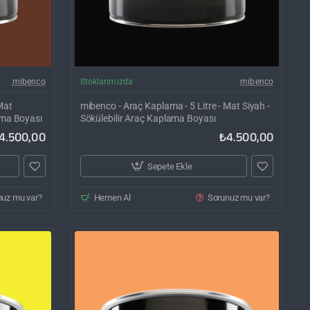
rgo Bedava
Kargo Bedava
mibenco
Stoklarımızda
mibenco
Mat
mibenco - Araç Kaplama - 5 Litre - Mat Siyah -
ama Boyası
Sökülebilir Araç Kaplama Boyası
4.500,00
₺4.500,00
Sepete Ekle
nuz mu var?
Hemen Al
Sorunuz mu var?