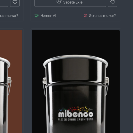
Sepete Ekle
nuz mu var?
Hemen Al
Sorunuz mu var?