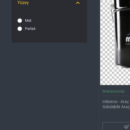
Yüzey
Mat
Parlak
Stoklarımızda
mibenco - Araç K
Sökülebilir Ara