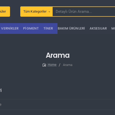
üler
Tüm Kategoriler
Detaylı
Ürün
Arama...
VERNIKLER
PIGMENT
TINER
BAKIM ÜRÜNLERI
AKSESUAR
M
Arama
Arama
home
i