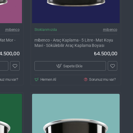
rgo Bedava
Kargo Bedava
mibenco
Stoklarımızda
mibenco
Mat Mor -
mibenco - Araç Kaplama - 5 Litre - Mat Koyu
Mavi - Sökülebilir Araç Kaplama Boyası
4.500,00
₺4.500,00
Sepete Ekle
nuz mu var?
Hemen Al
Sorunuz mu var?