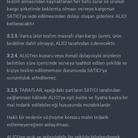
teslim almasından kaynaklanan her türlü zarar ile ürünün
kargo şirketinde beklemiş olması ve/veya kargonun
SATICI'ya iade edilmesinden dolayı oluşan giderlere ALICI
katlanacaktır.
3.2.3.
Varsa ürün teslim masrafı olan kargo ücreti, ürün
bedeline dahil olmayıp; ALICI tarafından ödenecektir.
3.2.4.
ALICI’nın kusuru veya ihmali dolayısıyla ürünlerin
belirtilen süre içerisinde ve/veya taahhüt edilen şekilde ve
kişiye teslim edilememesi durumunda SATICI’ya
sorumluluk atfedilemez.
3.2.5.
TARAFLAR, aşağıdaki şartların SATICI tarafından
sağlanması hâlinde ALICI’ya eşit kalite ve fiyatta başka bir
mal tedarik edilebileceği hususunda mutabıklardır:
Haklı bir nedenle sözleşme konusu malın tedarik
edilemeyeceğinin anlaşılması.
ALICI’nın açık ve anlaşılabilir bir şekilde bilgilendirerek