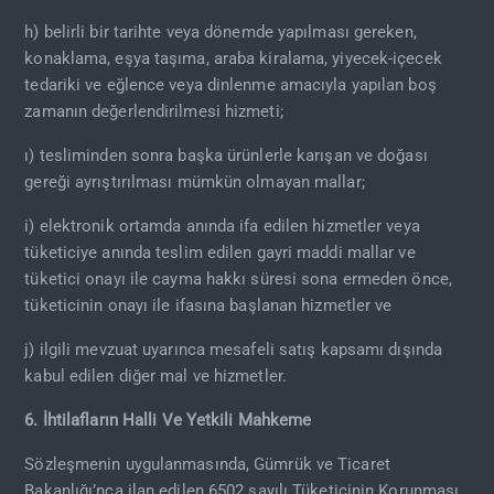
h) belirli bir tarihte veya dönemde yapılması gereken,
konaklama, eşya taşıma, araba kiralama, yiyecek-içecek
tedariki ve eğlence veya dinlenme amacıyla yapılan boş
zamanın değerlendirilmesi hizmeti;
ı) tesliminden sonra başka ürünlerle karışan ve doğası
gereği ayrıştırılması mümkün olmayan mallar;
i) elektronik ortamda anında ifa edilen hizmetler veya
tüketiciye anında teslim edilen gayri maddi mallar ve
tüketici onayı ile cayma hakkı süresi sona ermeden önce,
tüketicinin onayı ile ifasına başlanan hizmetler ve
j) ilgili mevzuat uyarınca mesafeli satış kapsamı dışında
kabul edilen diğer mal ve hizmetler.
6. İhtilafların Halli Ve Yetkili Mahkeme
Sözleşmenin uygulanmasında, Gümrük ve Ticaret
Bakanlığı’nca ilan edilen 6502 sayılı Tüketicinin Korunması