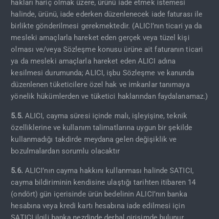
hakları hariç olmak üzere, ürünü iade etmek istemesi
halinde, ürünü, iade ederken düzenlenecek iade faturası ile
birlikte gönderilmesi gerekmektedir. (ALICI’nın ticari ya da
mesleki amaçlarla hareket eden gerçek veya tüzel kişi
olması ve/veya Sözleşme konusu ürüne ait faturanın ticari
ya da mesleki amaçlarla hareket eden ALICI adına
kesilmesi durumunda; ALICI, işbu Sözleşme ve kanunda
düzenlenen tüketicilere özel hak ve imkanlar tanımaya
yönelik hükümlerden ve tüketici haklarından faydalanamaz.)
5.5.
ALICI, cayma süresi içinde malı, işleyişine, teknik
özelliklerine ve kullanım talimatlarına uygun bir şekilde
kullanmadığı takdirde meydana gelen değişiklik ve
bozulmalardan sorumlu olacaktır
5.6.
ALICI’nın cayma hakkını kullanması halinde SATICI,
cayma bildiriminin kendisine ulaştığı tarihten itibaren 14
(ondört) gün içerisinde ürün bedelinin ALICI’nın banka
hesabına veya kredi kartı hesabına iade edilmesi için
SATICI ilgili banka nezdinde derhal girişimde bulunur.