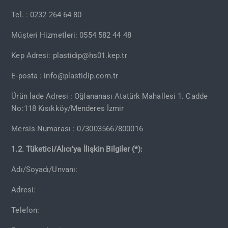
Tel. : 0232 264 64 80
Müşteri Hizmetleri: 0554 582 44 48
Kep Adresi:
plastidip@hs01.kep.tr
E-posta :
info@plastidip.com.tr
Ürün İade Adresi : Oğlananası Atatürk Mahallesi 1. Cadde
No:118 Kısıkköy/Menderes İzmir
Mersis Numarası : 0730035667800016
1.2. Tüketici/Alıcı’ya İlişkin Bilgiler (*):
Adı/Soyadı/Unvanı:
Adresi:
Telefon: