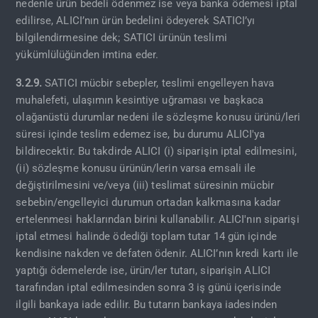
nedenle ürün bedeli ödenmez ise veya banka ödemesi iptal
edilirse, ALICI’nın ürün bedelini ödeyerek SATICI’yı
bilgilendirmesine dek; SATICI ürünün teslimi
yükümlülüğünden imtina eder.
3.2.9.
SATICI mücbir sebepler, teslimi engelleyen hava
muhalefeti, ulaşımın kesintiye uğraması ve başkaca
olağanüstü durumlar nedeni ile sözleşme konusu ürünü/leri
süresi içinde teslim edemez ise, bu durumu ALICI'ya
bildirecektir. Bu takdirde ALICI (i) siparişin iptal edilmesini,
(ii) sözleşme konusu ürünün/lerin varsa emsali ile
değiştirilmesini ve/veya (iii) teslimat süresinin mücbir
sebebin/engelleyici durumun ortadan kalkmasına kadar
ertelenmesi haklarından birini kullanabilir. ALICI'nın siparişi
iptal etmesi halinde ödediği toplam tutar 14 gün içinde
kendisine nakden ve defaten ödenir. ALICI’nın kredi kartı ile
yaptığı ödemelerde ise, ürün/ler tutarı, siparişin ALICI
tarafından iptal edilmesinden sonra 3 iş günü içerisinde
ilgili bankaya iade edilir. Bu tutarın bankaya iadesinden