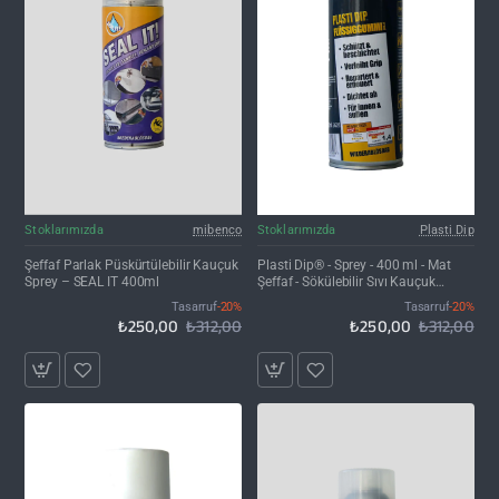
İNDIRIM'DE
İNDIRIM'DE
Stoklarımızda
mibenco
Stoklarımızda
Plasti Dip
Şeffaf Parlak Püskürtülebilir Kauçuk
Plasti Dip® - Sprey - 400 ml - Mat
Sprey – SEAL IT 400ml
Şeffaf - Sökülebilir Sıvı Kauçuk
Kaplama
Tasarruf
-20%
Tasarruf
-20%
₺250,00
₺312,00
₺250,00
₺312,00