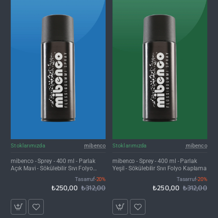
İNDIRIM'DE
İNDIRIM'DE
Stoklarımızda
mibenco
Stoklarımızda
mibenco
mibenco - Sprey - 400 ml - Parlak
mibenco - Sprey - 400 ml - Parlak
Açık Mavi - Sökülebilir Sıvı Folyo
Yeşil - Sökülebilir Sıvı Folyo Kaplama
Kaplama
Tasarruf
-20%
Tasarruf
-20%
₺250,00
₺312,00
₺250,00
₺312,00