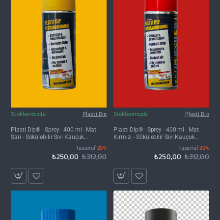
İNDIRIM'DE
İNDIRIM'DE
Stoklarımızda
Plasti Dip
Stoklarımızda
Plasti Dip
Plasti Dip® - Sprey - 400 ml - Mat
Plasti Dip® - Sprey - 400 ml - Mat
Sarı - Sökülebilir Sıvı Kauçuk
Kırmızı - Sökülebilir Sıvı Kauçuk
Kaplama
Kaplama
Tasarruf
-20%
Tasarruf
-20%
₺250,00
₺312,00
₺250,00
₺312,00