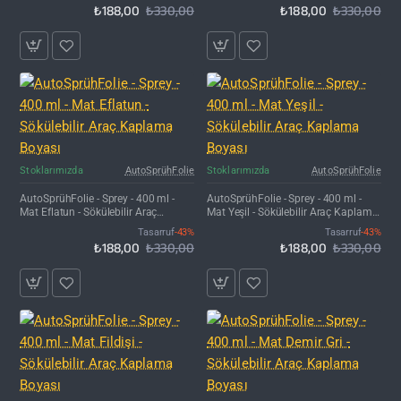
₺188,00
₺330,00
₺188,00
₺330,00
İNDIRIM'DE
İNDIRIM'DE
Stoklarımızda
AutoSprühFolie
Stoklarımızda
AutoSprühFolie
AutoSprühFolie - Sprey - 400 ml -
AutoSprühFolie - Sprey - 400 ml -
Mat Eflatun - Sökülebilir Araç
Mat Yeşil - Sökülebilir Araç Kaplama
Kaplama Boyası
Boyası
Tasarruf
-43%
Tasarruf
-43%
₺188,00
₺330,00
₺188,00
₺330,00