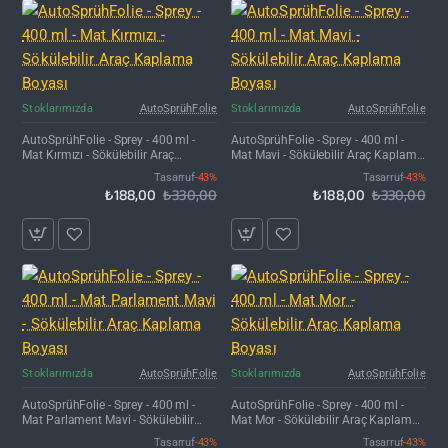
İNDIRIM'DE
İNDIRIM'DE
Stoklarımızda
AutoSprühFolie
Stoklarımızda
AutoSprühFolie
AutoSprühFolie - Sprey - 400 ml -
AutoSprühFolie - Sprey - 400 ml -
Mat Kırmızı - Sökülebilir Araç
Mat Mavi - Sökülebilir Araç Kaplama
Kaplama Boyası
Boyası
Tasarruf
-43%
Tasarruf
-43%
₺188,00
₺330,00
₺188,00
₺330,00
İNDIRIM'DE
İNDIRIM'DE
Stoklarımızda
AutoSprühFolie
Stoklarımızda
AutoSprühFolie
AutoSprühFolie - Sprey - 400 ml -
AutoSprühFolie - Sprey - 400 ml -
Mat Parlament Mavi - Sökülebilir
Mat Mor - Sökülebilir Araç Kaplama
Araç Kaplama Boyası
Boyası
Tasarruf
-43%
Tasarruf
-43%