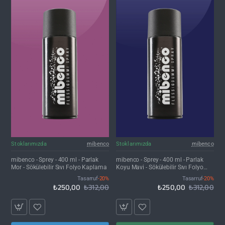
İNDIRIM'DE
İNDIRIM'DE
Stoklarımızda
mibenco
Stoklarımızda
mibenco
mibenco - Sprey - 400 ml - Parlak
mibenco - Sprey - 400 ml - Parlak
Mor - Sökülebilir Sıvı Folyo Kaplama
Koyu Mavi - Sökülebilir Sıvı Folyo
Kaplama
Tasarruf
-20%
Tasarruf
-20%
₺250,00
₺312,00
₺250,00
₺312,00