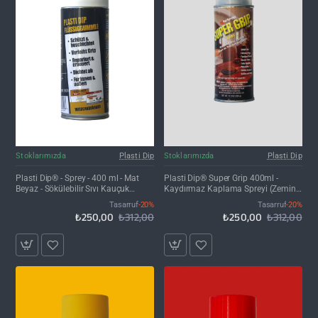
İNDIRIM'DE
İNDIRIM'DE
Stoklarımızda
Plasti Dip
Stoklarımızda
Plasti Dip
Plasti Dip® - Sprey - 400 ml - Mat
Plasti Dip® Super Grip 400ml -
Beyaz - Sökülebilir Sıvı Kauçuk
Kaydırmaz Kaplama Spreyi (Zemin,
Kaplama
Halı & Kumaş)
Tasarruf
-20%
Tasarruf
-20%
₺250,00
₺312,00
₺250,00
₺312,00