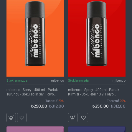
İNDIRIM'DE
İNDIRIM'DE
Stoklarımızda
mibenco
Stoklarımızda
mibenco
mibenco - Sprey - 400 ml - Parlak
mibenco - Sprey - 400 ml - Parlak
Turuncu - Sökülebilir Sıvı Folyo
Kırmızı - Sökülebilir Sıvı Folyo
Kaplama
Kaplama
Tasarruf
-20%
Tasarruf
-20%
₺250,00
₺312,00
₺250,00
₺312,00