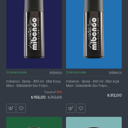
İNDIRIM'DE
Stoklarımızda
mibenco
Stoklarımızda
mibenco
mibenco - Sprey - 400 ml - Mat Koyu
mibenco - Sprey - 400 ml - Mat Açık
Mavi - Sökülebilir Sıvı Folyo
Mavi - Sökülebilir Sıvı Folyo
Kaplama
Kaplama
Tasarruf
-50%
₺312,00
₺156,00
₺312,00