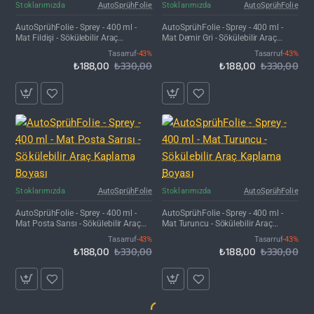
İNDIRIM'DE
İNDIRIM'DE
Stoklarımızda
AutoSprühFolie
Stoklarımızda
AutoSprühFolie
AutoSprühFolie - Sprey - 400 ml -
AutoSprühFolie - Sprey - 400 ml -
Mat Fildişi - Sökülebilir Araç
Mat Demir Gri - Sökülebilir Araç
Kaplama Boyası
Kaplama Boyası
Tasarruf
-43%
Tasarruf
-43%
₺188,00
₺330,00
₺188,00
₺330,00
İNDIRIM'DE
İNDIRIM'DE
Stoklarımızda
AutoSprühFolie
Stoklarımızda
AutoSprühFolie
AutoSprühFolie - Sprey - 400 ml -
AutoSprühFolie - Sprey - 400 ml -
Mat Posta Sarısı - Sökülebilir Araç
Mat Turuncu - Sökülebilir Araç
Kaplama Boyası
Kaplama Boyası
Tasarruf
-43%
Tasarruf
-43%
₺188,00
₺330,00
₺188,00
₺330,00