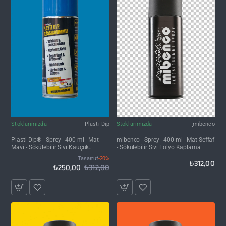
İNDIRIM'DE
Stoklarımızda
Plasti Dip
Stoklarımızda
mibenco
Plasti Dip® - Sprey - 400 ml - Mat
mibenco - Sprey - 400 ml - Mat Şeffaf
Mavi - Sökülebilir Sıvı Kauçuk
- Sökülebilir Sıvı Folyo Kaplama
Kaplama
Tasarruf
-20%
₺312,00
₺250,00
₺312,00