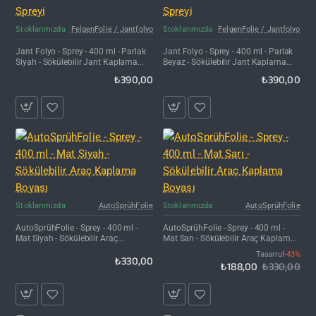
Stoklarımızda
FelgenFolie / Jantfolyo
Stoklarımızda
FelgenFolie / Jantfolyo
Jant Folyo - Sprey - 400 ml - Parlak
Jant Folyo - Sprey - 400 ml - Parlak
Siyah - Sökülebilir Jant Kaplama
Beyaz - Sökülebilir Jant Kaplama
Spreyi
Spreyi
₺390,00
₺390,00
İNDIRIM'DE
Stoklarımızda
AutoSprühFolie
Stoklarımızda
AutoSprühFolie
AutoSprühFolie - Sprey - 400 ml -
AutoSprühFolie - Sprey - 400 ml -
Mat Siyah - Sökülebilir Araç
Mat Sarı - Sökülebilir Araç Kaplama
Kaplama Boyası
Boyası
Tasarruf
-43%
₺330,00
₺188,00
₺330,00