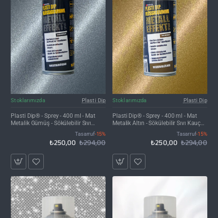
İNDIRIM'DE
İNDIRIM'DE
Stoklarımızda
Plasti Dip
Stoklarımızda
Plasti Dip
Plasti Dip® - Sprey - 400 ml - Mat
Plasti Dip® - Sprey - 400 ml - Mat
Metalik Gümüş - Sökülebilir Sıvı
Metalik Altın - Sökülebilir Sıvı Kauçuk
Kauçuk Kaplama
Kaplama
Tasarruf
-15%
Tasarruf
-15%
₺250,00
₺294,00
₺250,00
₺294,00