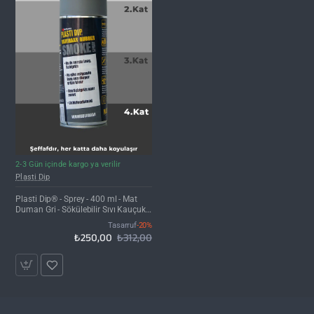
İNDIRIM'DE
2-3 Gün içinde kargo ya verilir
Plasti Dip
Plasti Dip® - Sprey - 400 ml - Mat
Duman Gri - Sökülebilir Sıvı Kauçuk
Kaplama
Tasarruf
-20%
₺250,00
₺312,00