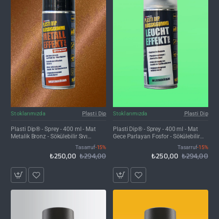
İNDIRIM'DE
İNDIRIM'DE
Stoklarımızda
Plasti Dip
Stoklarımızda
Plasti Dip
Plasti Dip® - Sprey - 400 ml - Mat
Plasti Dip® - Sprey - 400 ml - Mat
Metalik Bronz - Sökülebilir Sıvı
Gece Parlayan Fosfor - Sökülebilir
Kauçuk Kaplama
Sıvı Kauçuk Kaplama
Tasarruf
-15%
Tasarruf
-15%
₺250,00
₺294,00
₺250,00
₺294,00