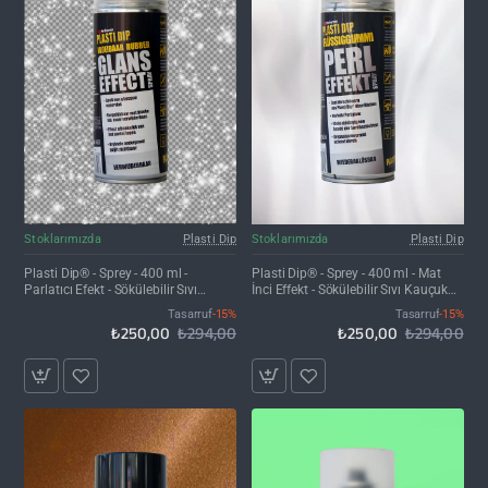
İNDIRIM'DE
İNDIRIM'DE
Stoklarımızda
Plasti Dip
Stoklarımızda
Plasti Dip
Plasti Dip® - Sprey - 400 ml -
Plasti Dip® - Sprey - 400 ml - Mat
Parlatıcı Efekt - Sökülebilir Sıvı
İnci Effekt - Sökülebilir Sıvı Kauçuk
Kauçuk Kaplama
Kaplama
Tasarruf
-15%
Tasarruf
-15%
₺250,00
₺294,00
₺250,00
₺294,00