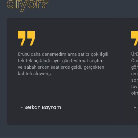
diyor?
ürünü daha denemedim ama satıcı çok ilgili
Ürü
tek tek açıkladı. aynı gün teslimat seçtim
Önc
ve sabah erken saatlerde geldi. gerçekten
gör
kaliteli alışveriş.
cm
son
tav
olm
- Serkan Bayram
-