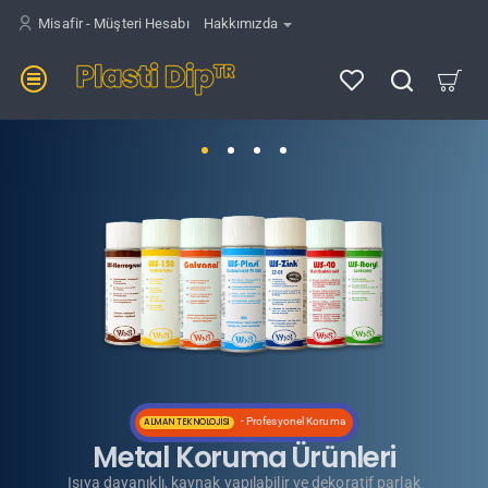
Plasti
Misafir - Müşteri Hesabı
Hakkımızda
Dip
Tr
SPREYLER'DE DEV İNDIRİM
KAMPANYA!!!
AutoSprühFolie