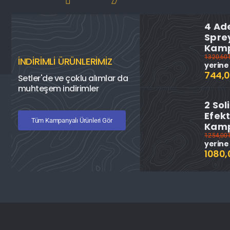
4 Ad
Spre
Kamp
1320,60
İNDİRİMLİ ÜRÜNLERİMİZ
yerine
744,0
Setler'de ve çoklu alımlar da
muhteşem indirimler
2 Sol
Efekt
Tüm Kampanyalı Ürünleri Gör
Kamp
1254,00
yerine
1080,