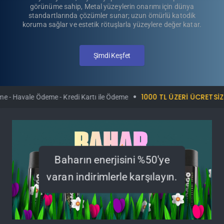
AutoSprühFolie - Tek Bileşenli ve Kolay Uygulanabilir, Çok
İşlevli, Yeniden Kullanılabilir Kauçuk Kaplama!
Hemen İncele, Fırsatı Kaçırma!
1000 TL ÜZERI ÜCRETSIZ KARGO
 Kredi Kartı ile Ödeme
Kapıd
Baharın enerjisini %50'ye
varan indirimlerle karşılayın.