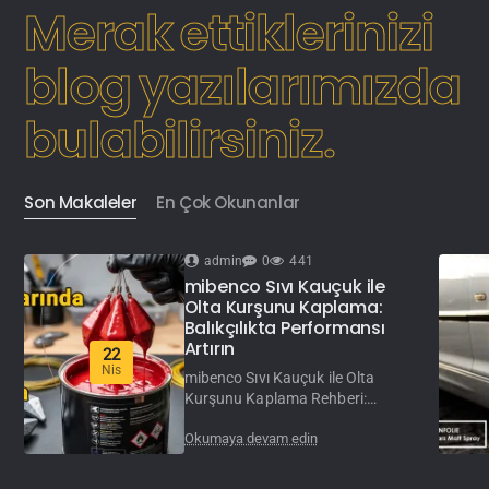
Merak ettiklerinizi
blog yazılarımızda
bulabilirsiniz.
Son Makaleler
En Çok Okunanlar
admin
0
441
mibenco Sıvı Kauçuk ile
Olta Kurşunu Kaplama:
Balıkçılıkta Performansı
Artırın
22
Nis
mibenco Sıvı Kauçuk ile Olta
Kurşunu Kaplama Rehberi:
Balıkçılıkta Performansı Artırın
Okumaya devam edin
Balıkçılık sadece bir hobi değil,
aynı zamanda detayların ve s..