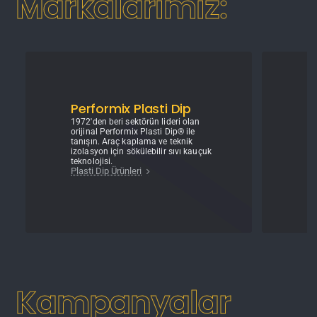
Markalarımız:
Performix Plasti Dip
S
1972'den beri sektörün lideri olan
Ar
orijinal Performix Plasti Dip® ile
Al
tanışın. Araç kaplama ve teknik
sp
izolasyon için sökülebilir sıvı kauçuk
sö
teknolojisi.
mi
Plasti Dip Ürünleri
Kampanyalar