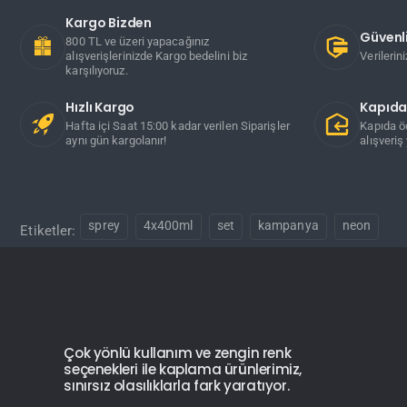
Kargo Bizden
Güvenli
800 TL ve üzeri yapacağınız
alışverişlerinizde Kargo bedelini biz
Verilerin
karşılıyoruz.
Hızlı Kargo
Kapıd
Hafta içi Saat 15:00 kadar verilen Siparişler
Kapıda ö
aynı gün kargolanır!
alışveriş 
sprey
4x400ml
set
kampanya
neon
Etiketler:
Çok yönlü kullanım ve zengin renk
seçenekleri ile kaplama ürünlerimiz,
sınırsız olasılıklarla fark yaratıyor.