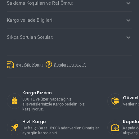
Saklama Koşulları ve Raf Ömrü:
Kargo ve İade Bilgileri:
Sıkça Sorulan Sorular:
Aynı Gün Kargo
Sorularınız mı var?
Kargo Bizden
Güvenli
800 TL ve üzeri yapacağınız
alışverişlerinizde Kargo bedelini biz
Verilerin
karşılıyoruz.
Hızlı Kargo
Kapıd
Hafta içi Saat 15:00 kadar verilen Siparişler
Kapıda ö
aynı gün kargolanır!
alışveriş 