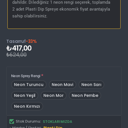
dahildir. Dilediğiniz 1 neon rengi seçerek, toplamda
2 adet Plasti Dip Spreye ekonomik fiyat avantajıyla
sahip olabilirsiniz.
Tasarruf
-33%
₺417,00
₺624,00
Neon Sprey Rengi
Neon Turuncu
Neon Mavi
Neon Sarı
Neon Yeşil
Neon Mor
Neon Pembe
Neon Kırmızı
Stok Durumu:
STOKLARIMIZDA
Marka / Üretici:
Plasti Dip