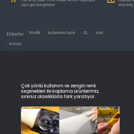
aynı gün kargolanır!
alışveriş 
litrelik
kulanıma hazır
3L
mat
Etiketler:
kırmızı
Çok yönlü kullanım ve zengin renk
seçenekleri ile kaplama ürünlerimiz,
sınırsız olasılıklarla fark yaratıyor.