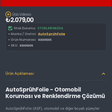
Kargo Bedava
Ürün Videosu
₺2.079,00
Stok Durumu:
STOKLARIMIZDA
Marka / Üretici:
AutoSprühFolie
Ürün Numarası:
83005005
SKU:
83005005
Ürün Açıklaması:
AutoSprühFolie - Otomobil
Koruması ve Renklendirme Çözümü
AutoSprühFolie (ASF), otomobil ve diğer boyalı yüzeyler