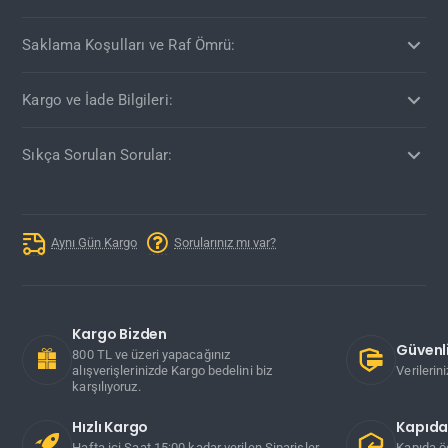
Saklama Koşulları ve Raf Ömrü:
Kargo ve İade Bilgileri:
Sıkça Sorulan Sorular:
Aynı Gün Kargo
Sorularınız mı var?
Kargo Bizden
Güvenli
800 TL ve üzeri yapacağınız
alışverişlerinizde Kargo bedelini biz
Verilerin
karşılıyoruz.
Hızlı Kargo
Kapıd
Hafta içi Saat 15:00 kadar verilen Siparişler
Kapıda ö