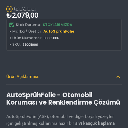
Kargo Bedava
Ürün Videosu
₺2.079,00
Stok Durumu:
STOKLARIMIZDA
Marka / Üretici:
AutoSprühFolie
Ürün Numarası:
83005006
SKU:
83005006
Ürün Açıklaması:
AutoSprühFolie - Otomobil
Koruması ve Renklendirme Çözümü
AutoSprühFolie (ASF), otomobil ve diğer boyalı yüzeyler
için geliştirilmiş kullanıma hazır bir
sıvı kauçuk kaplama