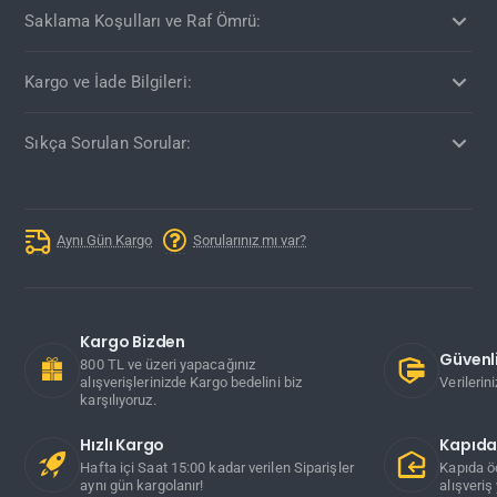
Saklama Koşulları ve Raf Ömrü:
Kargo ve İade Bilgileri:
Sıkça Sorulan Sorular:
Aynı Gün Kargo
Sorularınız mı var?
Kargo Bizden
Güvenli
800 TL ve üzeri yapacağınız
alışverişlerinizde Kargo bedelini biz
Verilerin
karşılıyoruz.
Hızlı Kargo
Kapıd
Hafta içi Saat 15:00 kadar verilen Siparişler
Kapıda ö
aynı gün kargolanır!
alışveriş 