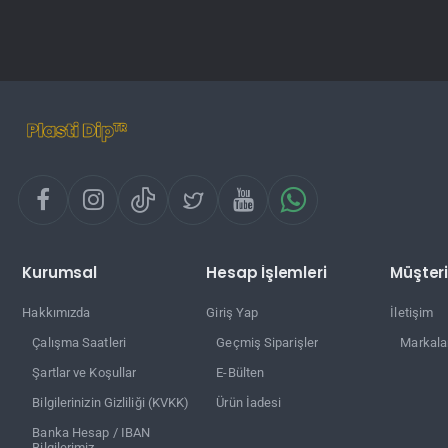
Kurumsal
Hesap İşlemleri
Müşteri
Hakkımızda
Giriş Yap
İletişim
Çalışma Saatleri
Geçmiş Siparişler
Markala
Şartlar ve Koşullar
E-Bülten
Bilgilerinizin Gizliliği (KVKK)
Ürün İadesi
Banka Hesap / IBAN
Bilgilerimiz