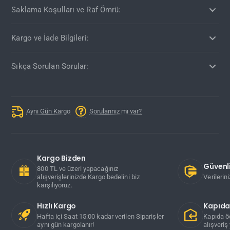
Saklama Koşulları ve Raf Ömrü:
Kargo ve İade Bilgileri:
Sıkça Sorulan Sorular:
Aynı Gün Kargo
Sorularınız mı var?
Kargo Bizden
Güvenli
800 TL ve üzeri yapacağınız
alışverişlerinizde Kargo bedelini biz
Verilerin
karşılıyoruz.
Hızlı Kargo
Kapıd
Hafta içi Saat 15:00 kadar verilen Siparişler
Kapıda ö
aynı gün kargolanır!
alışveriş 