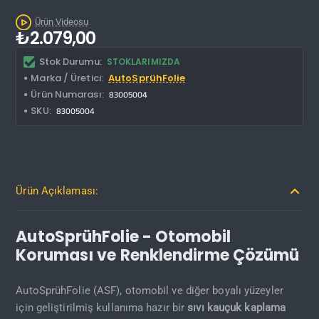
Kargo Bedava
Ürün Videosu
₺2.079,00
Stok Durumu:
STOKLARIMIZDA
Marka / Üretici:
AutoSprühFolie
Ürün Numarası:
83005004
SKU:
83005004
Ürün Açıklaması:
AutoSprühFolie - Otomobil
Koruması ve Renklendirme Çözümü
AutoSprühFolie (ASF), otomobil ve diğer boyalı yüzeyler
için geliştirilmiş kullanıma hazır bir
sıvı kauçuk kaplama