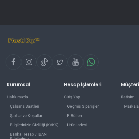
Kurumsal
Hesap İşlemleri
Müşteri
Hakkımızda
Giriş Yap
İletişim
Çalışma Saatleri
Geçmiş Siparişler
Markala
Şartlar ve Koşullar
E-Bülten
Bilgilerinizin Gizliliği (KVKK)
Ürün İadesi
Banka Hesap / IBAN
Bilgilerimiz