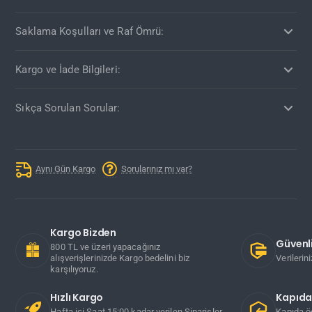
Saklama Koşulları ve Raf Ömrü:
Kargo ve İade Bilgileri:
Sıkça Sorulan Sorular:
Aynı Gün Kargo
Sorularınız mı var?
Kargo Bizden
Güvenli
800 TL ve üzeri yapacağınız
alışverişlerinizde Kargo bedelini biz
Verilerin
karşılıyoruz.
Hızlı Kargo
Kapıd
Hafta içi Saat 15:00 kadar verilen Siparişler
Kapıda ö