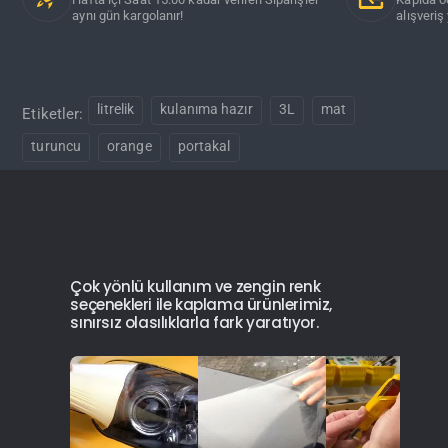
aynı gün kargolanır!
alışveriş 
litrelik
kulanıma hazır
3L
mat
Etiketler:
turuncu
orange
portakal
Çok yönlü kullanım ve zengin renk
seçenekleri ile kaplama ürünlerimiz,
sınırsız olasılıklarla fark yaratıyor.