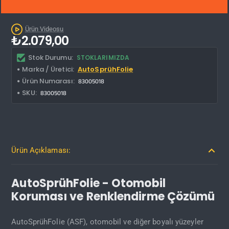
Kargo Bedava
Ürün Videosu
₺2.079,00
Stok Durumu:
STOKLARIMIZDA
Marka / Üretici:
AutoSprühFolie
Ürün Numarası:
83005018
SKU:
83005018
Ürün Açıklaması:
AutoSprühFolie - Otomobil
Koruması ve Renklendirme Çözümü
AutoSprühFolie (ASF), otomobil ve diğer boyalı yüzeyler