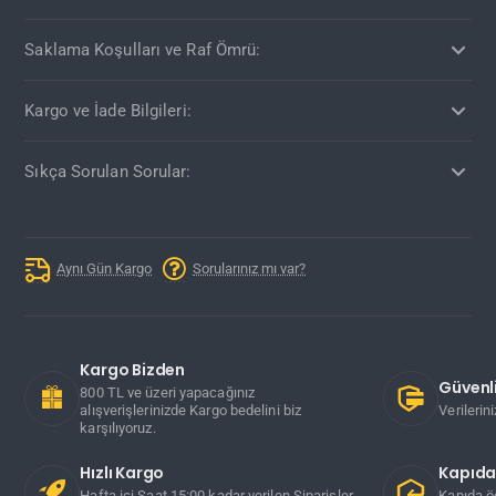
Saklama Koşulları ve Raf Ömrü:
Kargo ve İade Bilgileri:
Sıkça Sorulan Sorular:
Aynı Gün Kargo
Sorularınız mı var?
Kargo Bizden
Güvenli
800 TL ve üzeri yapacağınız
alışverişlerinizde Kargo bedelini biz
Verilerin
karşılıyoruz.
Hızlı Kargo
Kapıd
Hafta içi Saat 15:00 kadar verilen Siparişler
Kapıda ö