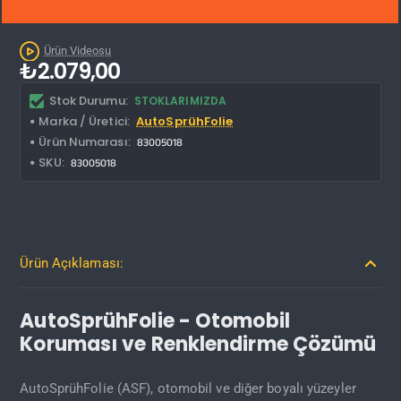
Kargo Bedava
Ürün Videosu
₺2.079,00
Stok Durumu:
STOKLARIMIZDA
Marka / Üretici:
AutoSprühFolie
Ürün Numarası:
83005018
SKU:
83005018
Ürün Açıklaması:
AutoSprühFolie - Otomobil
Koruması ve Renklendirme Çözümü
AutoSprühFolie (ASF), otomobil ve diğer boyalı yüzeyler