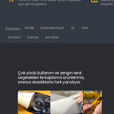
aynı gün kargolanır!
alışveriş 
litrelik
kulanıma hazır
3L
mat
Etiketler:
turuncu
orange
portakal
Çok yönlü kullanım ve zengin renk
seçenekleri ile kaplama ürünlerimiz,
sınırsız olasılıklarla fark yaratıyor.