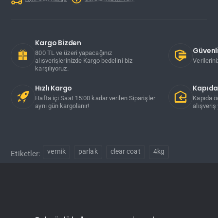
Kargo Bizden
Güvenli
800 TL ve üzeri yapacağınız
alışverişlerinizde Kargo bedelini biz
Verilerin
karşılıyoruz.
Hızlı Kargo
Kapıd
Hafta içi Saat 15:00 kadar verilen Siparişler
Kapıda ö
aynı gün kargolanır!
alışveriş 
vernik
parlak
clear coat
4kg
Etiketler: