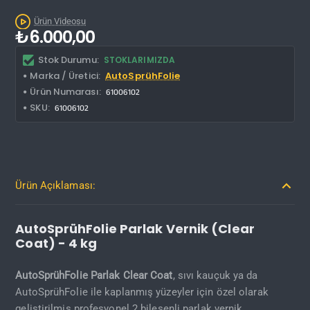
Kargo Bedava
Ürün Videosu
₺6.000,00
Stok Durumu:
STOKLARIMIZDA
Marka / Üretici:
AutoSprühFolie
Ürün Numarası:
61006102
SKU:
61006102
Ürün Açıklaması:
AutoSprühFolie Parlak Vernik (Clear
Coat) - 4 kg
AutoSprühFolie Parlak Clear Coat
, sıvı kauçuk ya da
AutoSprühFolie ile kaplanmış yüzeyler için özel olarak
geliştirilmiş profesyonel 2 bileşenli parlak vernik