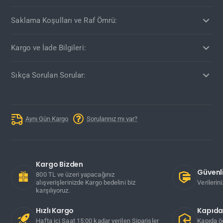
Saklama Koşulları ve Raf Ömrü:
Kargo ve İade Bilgileri:
Sıkça Sorulan Sorular:
Aynı Gün Kargo
Sorularınız mı var?
Kargo Bizden
Güvenli
800 TL ve üzeri yapacağınız
alışverişlerinizde Kargo bedelini biz
Verilerin
karşılıyoruz.
Hızlı Kargo
Kapıd
Hafta içi Saat 15:00 kadar verilen Siparişler
Kapıda ö