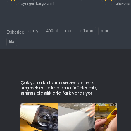
aynı gün kargolanır!
alışveriş 
sprey
400ml
mat
eflatun
mor
Etiketler:
lila
Çok yönlü kullanım ve zengin renk
seçenekleri ile kaplama ürünlerimiz,
sınırsız olasılıklarla fark yaratıyor.