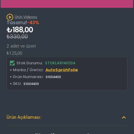
İNDIRIM'DE
Ürün Videosu
Tasarruf
-43%
₺188,00
₺330,00
2 adet ve üzeri
₺125,00
Stok Durumu:
STOKLARIMIZDA
Marka / Üretici:
AutoSprühFolie
Ürün Numarası:
61004409
SKU:
61004409
Ürün Açıklaması: