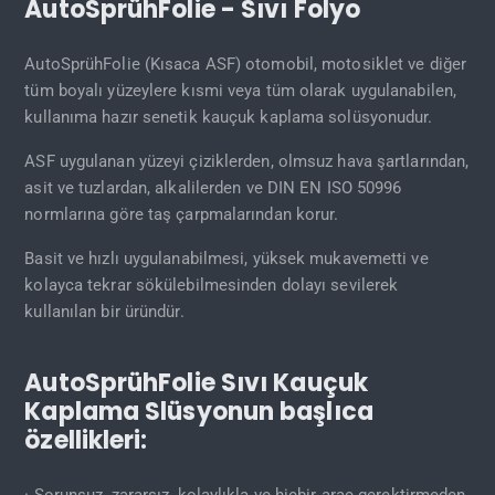
AutoSprühFolie - Sıvı Folyo
AutoSprühFolie (Kısaca ASF) otomobil, motosiklet ve diğer
tüm boyalı yüzeylere kısmi veya tüm olarak uygulanabilen,
kullanıma hazır senetik kauçuk kaplama solüsyonudur.
ASF uygulanan yüzeyi çiziklerden, olmsuz hava şartlarından,
asit ve tuzlardan, alkalilerden ve DIN EN ISO 50996
normlarına göre taş çarpmalarından korur.
Basit ve hızlı uygulanabilmesi, yüksek mukavemetti ve
kolayca tekrar sökülebilmesinden dolayı sevilerek
kullanılan bir üründür.
AutoSprühFolie Sıvı Kauçuk
Kaplama Slüsyonun başlıca
özellikleri:
· Sorunsuz, zararsız, kolaylıkla ve hiçbir araç gerektirmeden