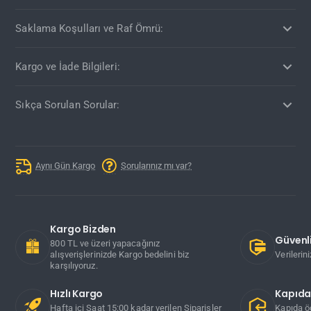
Saklama Koşulları ve Raf Ömrü:
Kargo ve İade Bilgileri:
Sıkça Sorulan Sorular:
Aynı Gün Kargo
Sorularınız mı var?
Kargo Bizden
Güvenli
800 TL ve üzeri yapacağınız
alışverişlerinizde Kargo bedelini biz
Verilerin
karşılıyoruz.
Hızlı Kargo
Kapıd
Hafta içi Saat 15:00 kadar verilen Siparişler
Kapıda ö