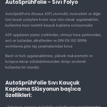
AutoSprühFolie - Sıvı Folyo
AutoSprühFolie (Kısaca ASF) otomobil, motosiklet ve diğer
tüm boyalı yüzeylere kısmi veya tüm olarak uygulanabilen,
kullanıma hazır senetik kauçuk kaplama solüsyonudur.
ASF uygulanan yüzeyi çiziklerden, olmsuz hava şartlarından,
asit ve tuzlardan, alkalilerden ve DIN EN ISO 50996
normlarına göre taş çarpmalarından korur.
Basit ve hızlı uygulanabilmesi, yüksek mukavemetti ve
kolayca tekrar sökülebilmesinden dolayı sevilerek
kullanılan bir üründür.
AutoSprühFolie Sıvı Kauçuk
Kaplama Slüsyonun başlıca
özellikleri:
· Sorunsuz, zararsız, kolaylıkla ve hiçbir araç gerektirmeden