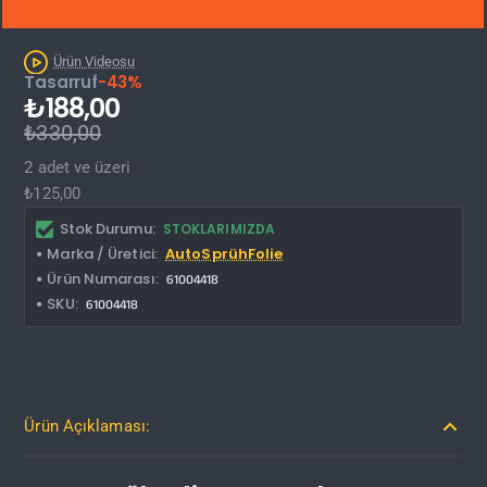
İNDIRIM'DE
Ürün Videosu
Tasarruf
-43%
₺188,00
₺330,00
2 adet ve üzeri
₺125,00
Stok Durumu:
STOKLARIMIZDA
Marka / Üretici:
AutoSprühFolie
Ürün Numarası:
61004418
SKU:
61004418
Ürün Açıklaması: