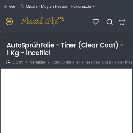
Geri
Misafir - Müşteri Hesabı
Hakkımızda
AutoSprühFolie - Tiner (Clear Coat) -
1 Kg - İnceltici
Vernikler
AutoSprühFolie - Tiner (Clear Coat) - 1 Kg - İncel
home