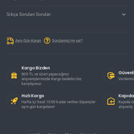
Sıkça Sorulan Sorular:
Aynı Gün Kargo
Sorularınız mı var?
Kargo Bizden
Güvenli
800 TL ve üzeri yapacağınız
alışverişlerinizde Kargo bedelini biz
Verilerin
karşılıyoruz.
Hızlı Kargo
Kapıd
Hafta içi Saat 15:00 kadar verilen Siparişler
Kapıda ö
aynı gün kargolanır!
alışveriş 