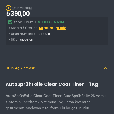
Ürün Videosu
₺390,00
Stok Durumu:
STOKLARIMIZDA
Marka / Üretici:
AutoSprühFolie
Ürün Numarası:
61006105
SKU:
61006105
Ürün Açıklaması:
AutoSprühFolie Clear Coat Tiner - 1 Kg
AutoSprühFolie Clear Coat Tiner
, AutoSprühFolie 2K vernik
sistemini incelterek optimum uygulama kıvamına
getirmenizi sağlayan özel formüllü bir çözücüdür.