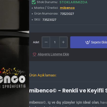
Stok Durumu:
STOKLARIMIZDA
Marka / Üretici:
mibenco
Ürün Numarası:
73523027
SKU:
73523027
Adet
Sepete Ekl
Alışveriş Listeme Ekle
Ürün Açıklaması:
mibenco© - Renkli ve Keyifli
mibenco
©,
iç ve dış yüzeyler için ideal olan
, hav