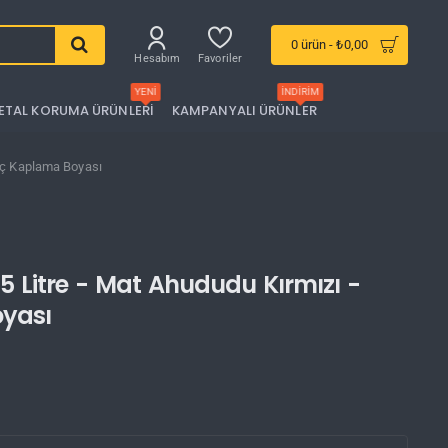
0 ürün - ₺0,00
Hesabım
Favoriler
YENI
İNDIRIM
ETAL KORUMA ÜRÜNLERI
KAMPANYALI ÜRÜNLER
raç Kaplama Boyası
 Litre - Mat Ahududu Kırmızı -
oyası