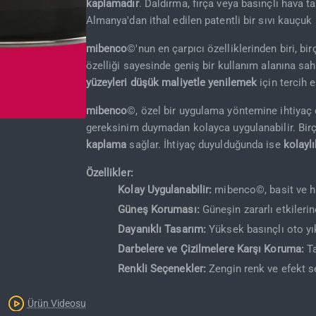
kaplamadır
. Daldırma, fırça veya basınçlı hava 
Almanya'dan ithal edilen patentli bir sıvı kauçuk
mibenco
©'nun en çarpıcı özelliklerinden biri, b
özelliği sayesinde geniş bir kullanım alanına sa
yüzeyleri düşük maliyetle yenilemek
için tercih ed
mibenco
©, özel bir uygulama yöntemine ihtiyaç 
gereksinim duymadan kolayca uygulanabilir. Birço
Kargo Bedava
kaplama
sağlar. İhtiyaç duyulduğunda ise
kolaylı
Özellikler:
Kolay Uygulanabilir:
mibenco©, basit ve hız
Güneş Koruması:
Güneşin zararlı etkilerin
Dayanıklı Tasarım:
Yüksek basınçlı oto yık
Darbelere ve Çizilmelere Karşı Koruma:
Ta
Renkli Seçenekler:
Zengin renk ve efekt se
Ürün Videosu