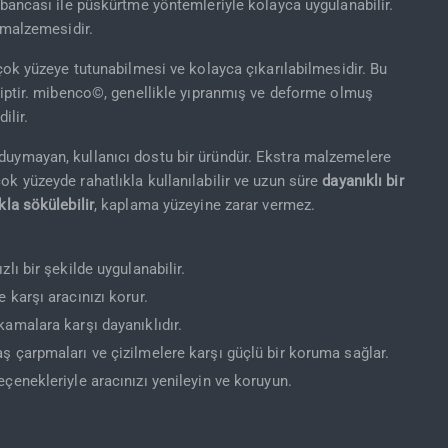
tabancası ile püskürtme yöntemleriyle kolayca uygulanabilir.
 malzemesidir.
irçok yüzeye tutunabilmesi ve kolayca çıkarılabilmesidir. Bu
hiptir. mibenco©, genellikle yıpranmış ve deforme olmuş
ilir.
duymayan, kullanıcı dostu bir üründür. Ekstra malzemelere
k yüzeyde rahatlıkla kullanılabilir ve uzun süre
dayanıklı bir
kla sökülebilir
, kaplama yüzeyine zarar vermez.
lı bir şekilde uygulanabilir.
e karşı aracınızı korur.
amalara karşı dayanıklıdır.
ş çarpmaları ve çizilmelere karşı güçlü bir koruma sağlar.
çenekleriyle aracınızı yenileyin ve koruyun.