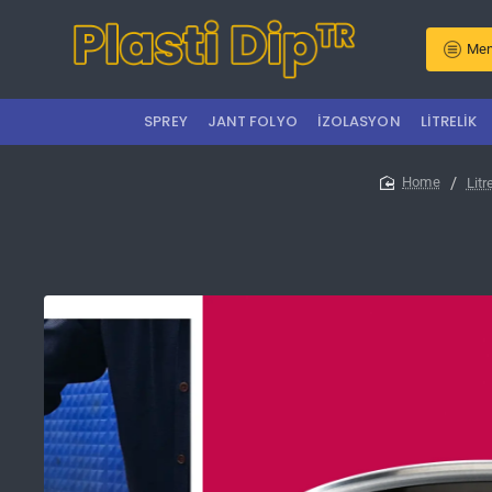
Men
SPREY
JANT FOLYO
İZOLASYON
LITRELIK
Litr
home