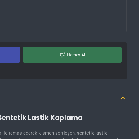
e
Hemen Al
 Sentetik Lastik Kaplama
a ile temas ederek kısmen sertleşen,
sentetik lastik