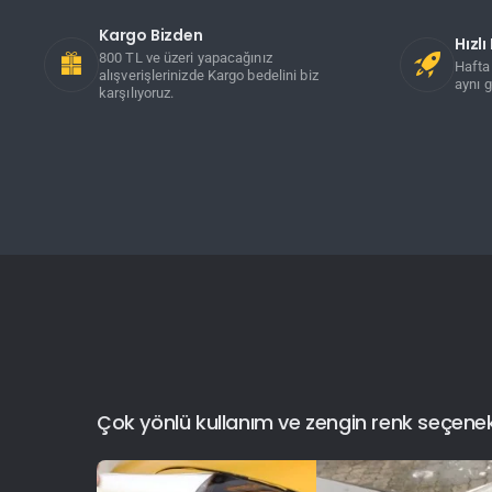
Kargo Bizden
Hızl
800 TL ve üzeri yapacağınız
Hafta 
alışverişlerinizde Kargo bedelini biz
aynı g
karşılıyoruz.
Çok yönlü kullanım ve zengin renk seçenekler