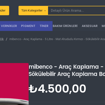
üler
Tüm Kategoriler
Detaylı
Ürün
Arama...
VERNIKLER
PIGMENT
TINER
BAKIM ÜRÜNLERI
AKSESUAR
M
elik
mibenco - Araç Kaplama - 5 Litre - Mat Ahududu Kırmızı - Sökülebilir A
mibenco - Araç Kaplama - 5
Sökülebilir Araç Kaplama B
₺4.500,00