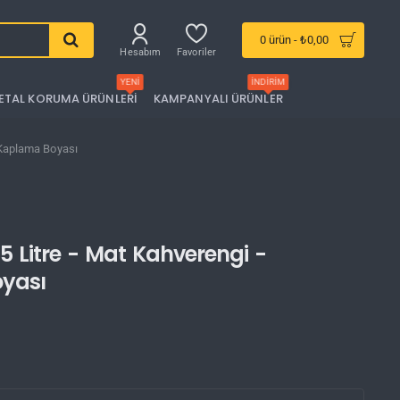
0 ürün - ₺0,00
Hesabım
Favoriler
YENI
İNDIRIM
ETAL KORUMA ÜRÜNLERI
KAMPANYALI ÜRÜNLER
 Kaplama Boyası
 Litre - Mat Kahverengi -
oyası