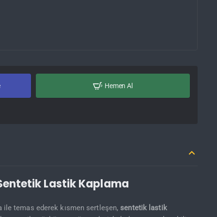
e
Hemen Al
 Sentetik Lastik Kaplama
a ile temas ederek kısmen sertleşen,
sentetik lastik