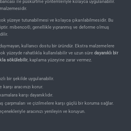
tabancası ile püskürtme yöntemleriyle kolayca uygulanabilir.
 malzemesidir.
irçok yüzeye tutunabilmesi ve kolayca çıkarılabilmesidir. Bu
hiptir. mibenco©, genellikle yıpranmış ve deforme olmuş
ilir.
duymayan, kullanıcı dostu bir üründür. Ekstra malzemelere
k yüzeyde rahatlıkla kullanılabilir ve uzun süre
dayanıklı bir
kla sökülebilir
, kaplama yüzeyine zarar vermez.
lı bir şekilde uygulanabilir.
e karşı aracınızı korur.
amalara karşı dayanıklıdır.
ş çarpmaları ve çizilmelere karşı güçlü bir koruma sağlar.
çenekleriyle aracınızı yenileyin ve koruyun.