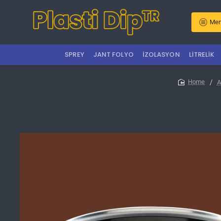
Men
SPREY
JANT FOLYO
İZOLASYON
LITRELIK
A
home