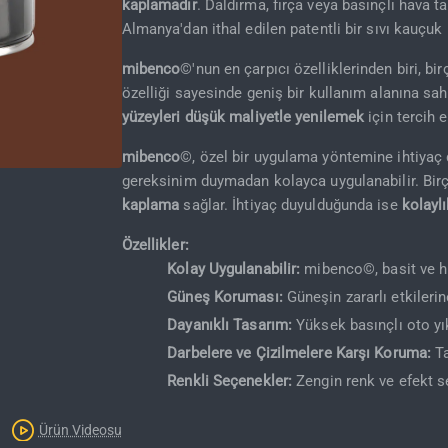
kaplamadır
. Daldırma, fırça veya basınçlı hava 
Almanya'dan ithal edilen patentli bir sıvı kauçuk
mibenco
©'nun en çarpıcı özelliklerinden biri, b
özelliği sayesinde geniş bir kullanım alanına sa
yüzeyleri düşük maliyetle yenilemek
için tercih ed
mibenco
©, özel bir uygulama yöntemine ihtiyaç 
gereksinim duymadan kolayca uygulanabilir. Birço
Kargo Bedava
kaplama
sağlar. İhtiyaç duyulduğunda ise
kolaylı
Özellikler:
Kolay Uygulanabilir:
mibenco©, basit ve hız
Güneş Koruması:
Güneşin zararlı etkilerin
Dayanıklı Tasarım:
Yüksek basınçlı oto yık
Darbelere ve Çizilmelere Karşı Koruma:
Ta
Renkli Seçenekler:
Zengin renk ve efekt se
Ürün Videosu