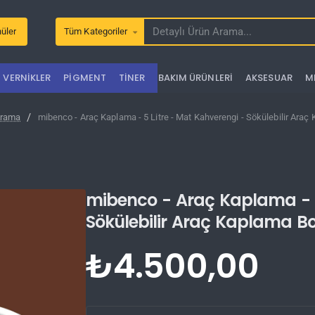
üler
Tüm Kategoriler
Detaylı
Ürün
Arama...
VERNIKLER
PIGMENT
TINER
BAKIM ÜRÜNLERI
AKSESUAR
M
rama
mibenco - Araç Kaplama - 5 Litre - Mat Kahverengi - Sökülebilir Araç
mibenco - Araç Kaplama - 5
Sökülebilir Araç Kaplama B
₺4.500,00