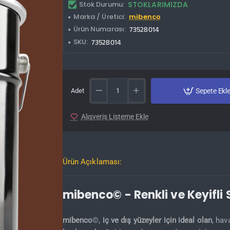
Stok Durumu:
STOKLARIMIZDA
Marka / Üretici:
mibenco
Ürün Numarası:
73528014
SKU:
73528014
Adet
Sepete Ekl
Alışveriş Listeme Ekle
Ürün Açıklaması:
mibenco© - Renkli ve Keyifli
mibenco
©,
iç ve dış yüzeyler için ideal olan
, hav