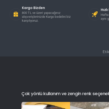
Kargo Bizden
Hızl
800 TL ve üzeri yapacağınız
Hafta 
alışverişlerinizde Kargo bedelini biz
aynı g
karşılıyoruz.
Etik
Çok yönlü kullanım ve zengin renk seçenekler