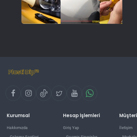
Kurumsal
Hesap İşlemleri
Müşteri
Hakkımızda
Giriş Yap
İletişim
Çalışma Saatleri
Geçmiş Siparişler
Markala