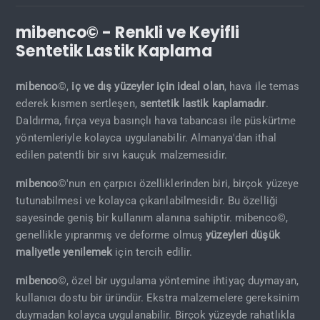
mibenco© - Renkli ve Keyifli
Sentetik Lastik Kaplama
mibenco
©,
iç ve dış yüzeyler için ideal olan
, hava ile temas
ederek kısmen sertleşen,
sentetik lastik kaplamadır
.
Daldırma, fırça veya basınçlı hava tabancası ile püskürtme
yöntemleriyle kolayca uygulanabilir. Almanya'dan ithal
edilen patentli bir sıvı kauçuk malzemesidir.
mibenco
©'nun en çarpıcı özelliklerinden biri, birçok yüzeye
tutunabilmesi ve kolayca çıkarılabilmesidir. Bu özelliği
sayesinde geniş bir kullanım alanına sahiptir. mibenco©,
genellikle yıpranmış ve deforme olmuş
yüzeyleri düşük
maliyetle yenilemek
için tercih edilir.
mibenco
©, özel bir uygulama yöntemine ihtiyaç duymayan,
kullanıcı dostu bir üründür. Ekstra malzemelere gereksinim
duymadan kolayca uygulanabilir. Birçok yüzeyde rahatlıkla