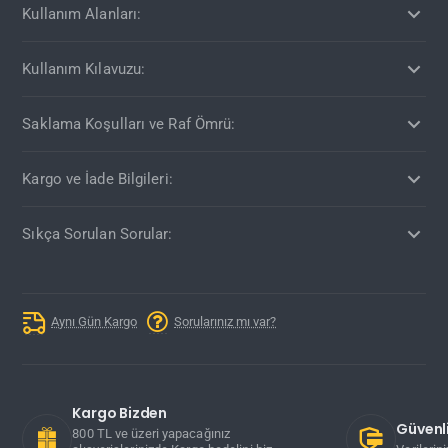
Kullanım Alanları:
Kullanım Kılavuzu:
Saklama Koşulları ve Raf Ömrü:
Kargo ve İade Bilgileri:
Sıkça Sorulan Sorular:
Aynı Gün Kargo
Sorularınız mı var?
Kargo Bizden
Güvenli
800 TL ve üzeri yapacağınız