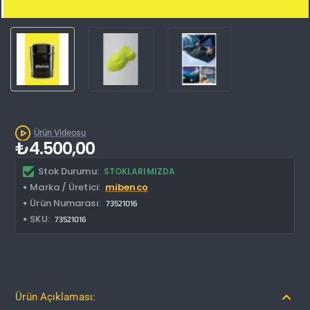
Kargo Bedava
Ürün Videosu
₺4.500,00
Stok Durumu:
STOKLARIMIZDA
Marka / Üretici:
mibenco
Ürün Numarası:
73521016
SKU:
73521016
Ürün Açıklaması: