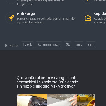
alışverişlerinizde Kargo bedelini biz
Verilerin
karşılıyoruz.
Hızlı Kargo
Kapıd
Hafta içi Saat 15:00 kadar verilen Siparişler
Kapıda ö
aynı gün kargolanır!
alışveriş 
litrelik
kulanıma hazır
5L
mat
sarı
Etiketler:
Çok yönlü kullanım ve zengin renk
seçenekleri ile kaplama ürünlerimiz,
sınırsız olasılıklarla fark yaratıyor.