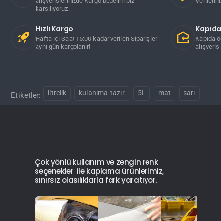
alışverişlerinizde Kargo bedelini biz
Verilerin
karşılıyoruz.
Hızlı Kargo
Kapıd
Hafta içi Saat 15:00 kadar verilen Siparişler
Kapıda ö
aynı gün kargolanır!
alışveriş 
litrelik
kulanıma hazır
5L
mat
sarı
Etiketler:
Çok yönlü kullanım ve zengin renk
seçenekleri ile kaplama ürünlerimiz,
sınırsız olasılıklarla fark yaratıyor.