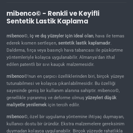
mibenco© - Renkli ve Keyifli
Sentetik Lastik Kaplama
mibenco
©,
iç ve dış yüzeyler için ideal olan
, hava ile temas
ederek kısmen sertleşen,
sentetik lastik kaplamadır
.
Daldırma, fırça veya basınçlı hava tabancası ile püskürtme
yöntemleriyle kolayca uygulanabilir. Almanya'dan ithal
edilen patentli bir sıvı kauçuk malzemesidir.
mibenco
©'nun en çarpıcı özelliklerinden biri, birçok yüzeye
tutunabilmesi ve kolayca çıkarılabilmesidir. Bu özelliği
sayesinde geniş bir kullanım alanına sahiptir. mibenco©,
genellikle yıpranmış ve deforme olmuş
yüzeyleri düşük
maliyetle yenilemek
için tercih edilir.
mibenco
©, özel bir uygulama yöntemine ihtiyaç duymayan,
kullanıcı dostu bir üründür. Ekstra malzemelere gereksinim
duymadan kolayca uygulanabilir. Birçok yüzeyde rahatlıkla