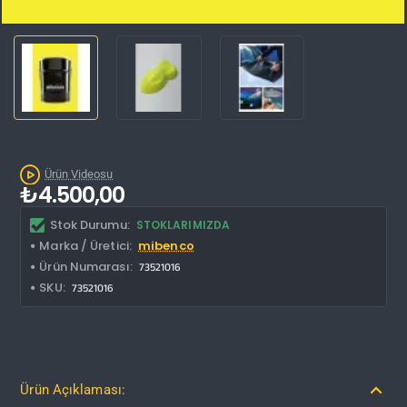
Kargo Bedava
Ürün Videosu
₺4.500,00
Stok Durumu:
STOKLARIMIZDA
Marka / Üretici:
mibenco
Ürün Numarası:
73521016
SKU:
73521016
Ürün Açıklaması: