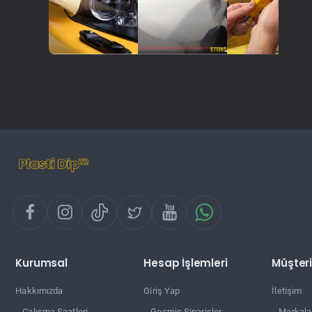
Kurumsal
Hesap İşlemleri
Müşteri
Hakkımızda
Giriş Yap
İletişim
Çalışma Saatleri
Geçmiş Siparişler
Markala