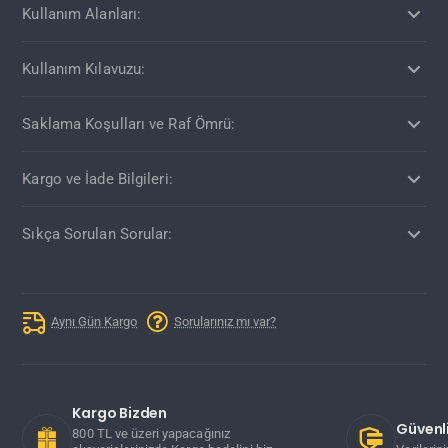
Kullanım Alanları:
Kullanım Kılavuzu:
Saklama Koşulları ve Raf Ömrü:
Kargo ve İade Bilgileri:
Sıkça Sorulan Sorular:
Aynı Gün Kargo
Sorularınız mı var?
Kargo Bizden
Güvenli
800 TL ve üzeri yapacağınız