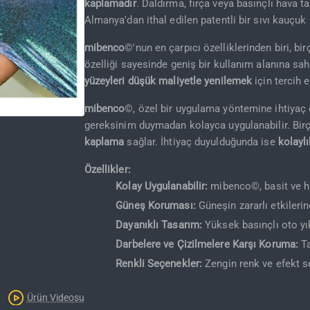
kaplamadır
. Daldırma, fırça veya basınçlı hava 
Almanya'dan ithal edilen patentli bir sıvı kauçuk
mibenco
©'nun en çarpıcı özelliklerinden biri, b
özelliği sayesinde geniş bir kullanım alanına sa
yüzeyleri düşük maliyetle yenilemek
için tercih ed
mibenco
©, özel bir uygulama yöntemine ihtiyaç 
gereksinim duymadan kolayca uygulanabilir. Birço
Kargo Bedava
kaplama
sağlar. İhtiyaç duyulduğunda ise
kolaylı
Özellikler:
Kolay Uygulanabilir:
mibenco©, basit ve hız
Güneş Koruması:
Güneşin zararlı etkilerin
Dayanıklı Tasarım:
Yüksek basınçlı oto yık
Darbelere ve Çizilmelere Karşı Koruma:
Ta
Renkli Seçenekler:
Zengin renk ve efekt se
Ürün Videosu