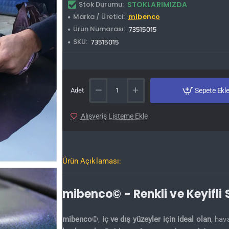
Stok Durumu:
STOKLARIMIZDA
Marka / Üretici:
mibenco
Ürün Numarası:
73515015
SKU:
73515015
Adet
Sepete Ekl
Alışveriş Listeme Ekle
Ürün Açıklaması:
mibenco© - Renkli ve Keyifli
mibenco
©,
iç ve dış yüzeyler için ideal olan
, hav