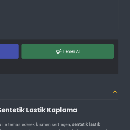
e
Hemen Al
 Sentetik Lastik Kaplama
a ile temas ederek kısmen sertleşen,
sentetik lastik