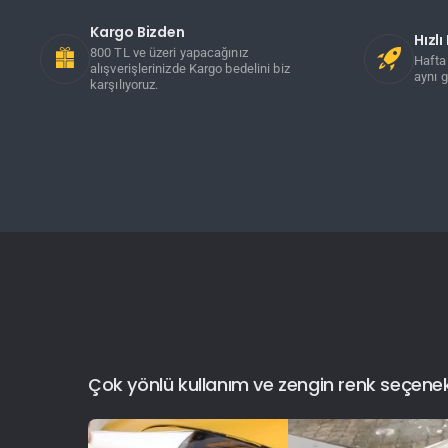
Kargo Bizden
Hızl
800 TL ve üzeri yapacağınız
Hafta 
alışverişlerinizde Kargo bedelini biz
aynı g
karşılıyoruz.
Çok yönlü kullanım ve zengin renk seçenekler