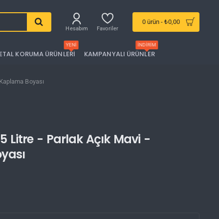
0 ürün - ₺0,00
Hesabım
Favoriler
YENI
İNDIRIM
ETAL KORUMA ÜRÜNLERI
KAMPANYALI ÜRÜNLER
ç Kaplama Boyası
Litre - Parlak Açık Mavi -
oyası