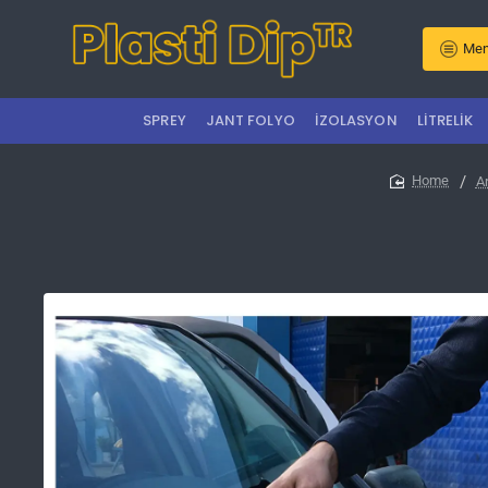
Men
SPREY
JANT FOLYO
İZOLASYON
LITRELIK
A
home