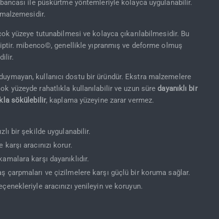
tabancası ile püskürtme yöntemleriyle kolayca uygulanabilir.
 malzemesidir.
irçok yüzeye tutunabilmesi ve kolayca çıkarılabilmesidir. Bu
hiptir. mibenco©, genellikle yıpranmış ve deforme olmuş
ilir.
duymayan, kullanıcı dostu bir üründür. Ekstra malzemelere
k yüzeyde rahatlıkla kullanılabilir ve uzun süre
dayanıklı bir
kla sökülebilir
, kaplama yüzeyine zarar vermez.
lı bir şekilde uygulanabilir.
e karşı aracınızı korur.
amalara karşı dayanıklıdır.
ş çarpmaları ve çizilmelere karşı güçlü bir koruma sağlar.
çenekleriyle aracınızı yenileyin ve koruyun.