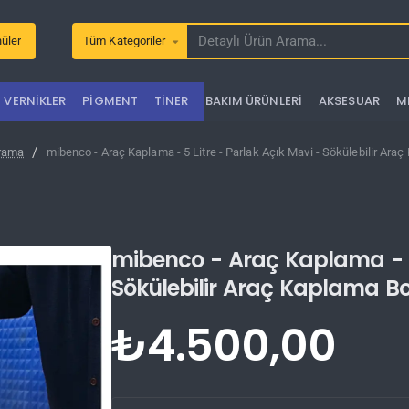
üler
Tüm Kategoriler
Detaylı
Ürün
Arama...
VERNIKLER
PIGMENT
TINER
BAKIM ÜRÜNLERI
AKSESUAR
M
rama
mibenco - Araç Kaplama - 5 Litre - Parlak Açık Mavi - Sökülebilir Ara
mibenco - Araç Kaplama - 5 
Sökülebilir Araç Kaplama B
₺4.500,00