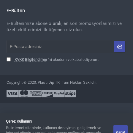
E-Bülten
E-Bültenimize abone olarak, en son promosyonlarımızı ve
özel tekliflerimizi ilk öğrenen siz olun.
E-
Posta
adresiniz
KVKK Bilgilendirme
'ni okudum ve kabul ediyorum.
Copyright © 2023, Plasti Dip TR, Tüm Hakları Saklıdır.
Çerez Kullanımı
Bu internet sitesinde, kullanıcı deneyimini geliştirmek ve
Kapat
Adet
Sepete Ekle
Hemen Al
internet sitesinin verimli çalışmasını sağlamak amacıyla