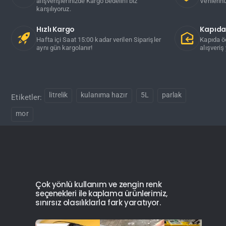
alışverişlerinizde Kargo bedelini biz
Verilerin
karşılıyoruz.
Hızlı Kargo
Kapıd
Hafta içi Saat 15:00 kadar verilen Siparişler
Kapıda ö
aynı gün kargolanır!
alışveriş 
litrelik
kulanıma hazır
5L
parlak
Etiketler:
mor
Çok yönlü kullanım ve zengin renk
seçenekleri ile kaplama ürünlerimiz,
sınırsız olasılıklarla fark yaratıyor.