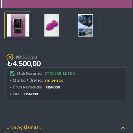
Kargo Bedava
Ürün Videosu
₺4.500,00
Stok Durumu:
STOKLARIMIZDA
Marka / Üretici:
mibenco
Ürün Numarası:
73514008
SKU:
73514008
Ürün Açıklaması: