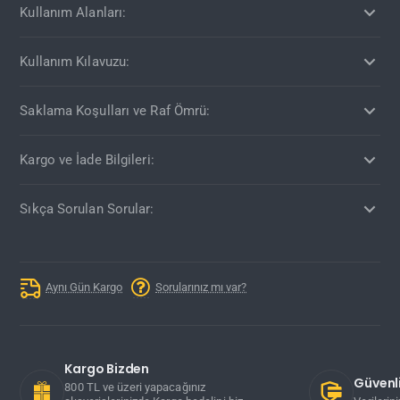
Kullanım Alanları:
Kullanım Kılavuzu:
Saklama Koşulları ve Raf Ömrü:
Kargo ve İade Bilgileri:
Sıkça Sorulan Sorular:
Aynı Gün Kargo
Sorularınız mı var?
Kargo Bizden
Güvenli
800 TL ve üzeri yapacağınız