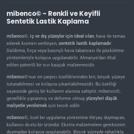
mibenco© - Renkli ve Keyifli
Sentetik Lastik Kaplama
mibenco
©,
iç ve dış yüzeyler için ideal olan
, hava ile temas
ederek kısmen sertleşen,
sentetik lastik kaplamadır
.
Daldırma, fırça veya basınçlı hava tabancası ile püskürtme
yöntemleriyle kolayca uygulanabilir. Almanya'dan ithal
edilen patentli bir sıvı kauçuk malzemesidir.
mibenco
©'nun en çarpıcı özelliklerinden biri, birçok yüzeye
tutunabilmesi ve kolayca çıkarılabilmesidir. Bu özelliği
sayesinde geniş bir kullanım alanına sahiptir. mibenco©,
genellikle yıpranmış ve deforme olmuş
yüzeyleri düşük
maliyetle yenilemek
için tercih edilir.
mibenco
©, özel bir uygulama yöntemine ihtiyaç duymayan,
kullanıcı dostu bir üründür. Ekstra malzemelere gereksinim
duymadan kolayca uygulanabilir. Birçok yüzeyde rahatlıkla