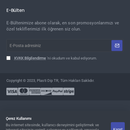
E-Bülten
E-Bültenimize abone olarak, en son promosyonlarımızı ve
özel tekliflerimizi ilk öğrenen siz olun.
E-
Posta
adresiniz
KVKK Bilgilendirme
'ni okudum ve kabul ediyorum.
Copyright © 2023, Plasti Dip TR, Tüm Hakları Saklıdır.
Çerez Kullanımı
Bu internet sitesinde, kullanıcı deneyimini geliştirmek ve
Kapat
Adet
Sepete Ekle
Hemen Al
internet sitesinin verimli çalışmasını sağlamak amacıyla