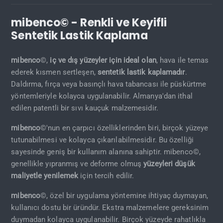
mibenco© - Renkli ve Keyifli
Sentetik Lastik Kaplama
mibenco
©,
iç ve dış yüzeyler için ideal olan
, hava ile temas
ederek kısmen sertleşen,
sentetik lastik kaplamadır
.
Daldırma, fırça veya basınçlı hava tabancası ile püskürtme
yöntemleriyle kolayca uygulanabilir. Almanya'dan ithal
edilen patentli bir sıvı kauçuk malzemesidir.
mibenco
©'nun en çarpıcı özelliklerinden biri, birçok yüzeye
tutunabilmesi ve kolayca çıkarılabilmesidir. Bu özelliği
sayesinde geniş bir kullanım alanına sahiptir. mibenco©,
genellikle yıpranmış ve deforme olmuş
yüzeyleri düşük
maliyetle yenilemek
için tercih edilir.
mibenco
©, özel bir uygulama yöntemine ihtiyaç duymayan,
kullanıcı dostu bir üründür. Ekstra malzemelere gereksinim
duymadan kolayca uygulanabilir. Birçok yüzeyde rahatlıkla