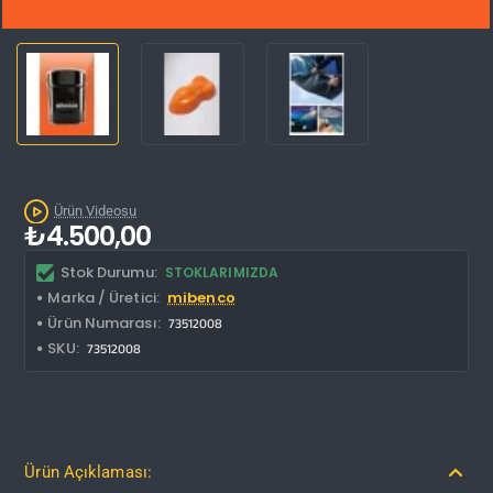
Kargo Bedava
Ürün Videosu
₺4.500,00
Stok Durumu:
STOKLARIMIZDA
Marka / Üretici:
mibenco
Ürün Numarası:
73512008
SKU:
73512008
Ürün Açıklaması: