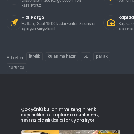
alışverişlerinizde Kargo bedelini biz
Verilerin
karşılıyoruz.
Hızlı Kargo
Kapıd
Hafta içi Saat 15:00 kadar verilen Siparişler
Kapıda ö
aynı gün kargolanır!
alışveriş 
litrelik
kulanıma hazır
5L
parlak
Etiketler:
turuncu
Çok yönlü kullanım ve zengin renk
seçenekleri ile kaplama ürünlerimiz,
sınırsız olasılıklarla fark yaratıyor.