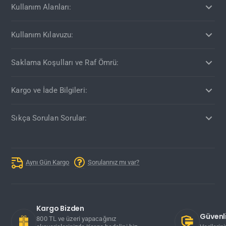
Kullanım Alanları:
Kullanım Kılavuzu:
Saklama Koşulları ve Raf Ömrü:
Kargo ve İade Bilgileri:
Sıkça Sorulan Sorular:
Aynı Gün Kargo
Sorularınız mı var?
Kargo Bizden
Güvenli
800 TL ve üzeri yapacağınız