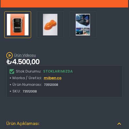
Kargo Bedava
Ürün Videosu
₺4.500,00
Stok Durumu:
STOKLARIMIZDA
Marka / Üretici:
mibenco
Ürün Numarası:
73512008
SKU:
73512008
Ürün Açıklaması: