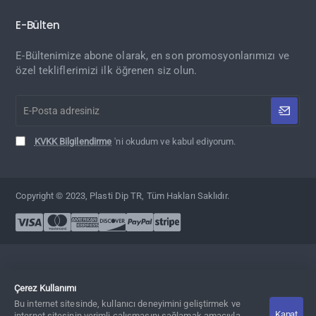
E-Bülten
E-Bültenimize abone olarak, en son promosyonlarımızı ve
özel tekliflerimizi ilk öğrenen siz olun.
E-
Posta
adresiniz
KVKK Bilgilendirme
'ni okudum ve kabul ediyorum.
Copyright © 2023, Plasti Dip TR, Tüm Hakları Saklıdır.
Çerez Kullanımı
Bu internet sitesinde, kullanıcı deneyimini geliştirmek ve
Kapat
Adet
Sepete Ekle
Hemen Al
internet sitesinin verimli çalışmasını sağlamak amacıyla