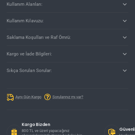
Kullanım Alanları:
Kullanım Kılavuzu:
Saklama Koşulları ve Raf Ömrü:
Kargo ve İade Bilgileri:
Sıkça Sorulan Sorular:
Aynı Gün Kargo
Sorularınız mı var?
Kargo Bizden
Güvenli
800 TL ve üzeri yapacağınız