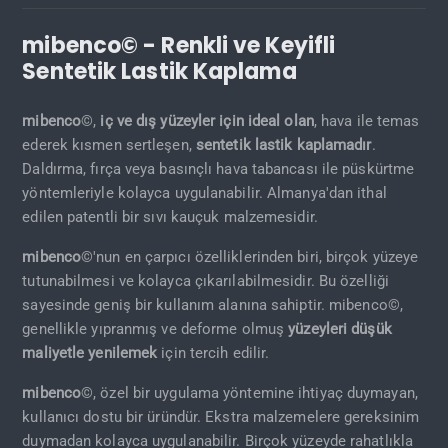
mibenco© - Renkli ve Keyifli
Sentetik Lastik Kaplama
mibenco
©,
iç ve dış yüzeyler için ideal olan
, hava ile temas
ederek kısmen sertleşen,
sentetik lastik kaplamadır
.
Daldırma, fırça veya basınçlı hava tabancası ile püskürtme
yöntemleriyle kolayca uygulanabilir. Almanya'dan ithal
edilen patentli bir sıvı kauçuk malzemesidir.
mibenco
©'nun en çarpıcı özelliklerinden biri, birçok yüzeye
tutunabilmesi ve kolayca çıkarılabilmesidir. Bu özelliği
sayesinde geniş bir kullanım alanına sahiptir. mibenco©,
genellikle yıpranmış ve deforme olmuş
yüzeyleri düşük
maliyetle yenilemek
için tercih edilir.
mibenco
©, özel bir uygulama yöntemine ihtiyaç duymayan,
kullanıcı dostu bir üründür. Ekstra malzemelere gereksinim
duymadan kolayca uygulanabilir. Birçok yüzeyde rahatlıkla