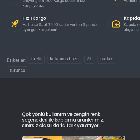
alışverişlerinizde Kargo bedelini biz
Verilerin
karşılıyoruz.
Hızlı Kargo
Kapıd
Hafta içi Saat 15:00 kadar verilen Siparişler
Kapıda ö
aynı gün kargolanır!
alışveriş 
litrelik
kulanıma hazır
5L
parlak
Etiketler:
turuncu
Çok yönlü kullanım ve zengin renk
seçenekleri ile kaplama ürünlerimiz,
sınırsız olasılıklarla fark yaratıyor.