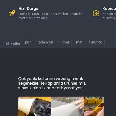
Hızlı Kargo
Kapıd
Hafta içi Saat 15:00 kadar verilen Siparişler
Kapıda ö
aynı gün kargolanır!
alışveriş 
pur
izolasyon
175gr
mat
turuncu
Etiketler:
Çok yönlü kullanım ve zengin renk
seçenekleri ile kaplama ürünlerimiz,
sınırsız olasılıklarla fark yaratıyor.