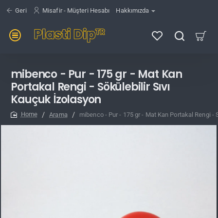
Geri
Misafir - Müşteri Hesabı
Hakkımızda
mibenco - Pur - 175 gr - Mat Kan
Portakal Rengi - Sökülebilir Sıvı
Kauçuk İzolasyon
Arama
mibenco - Pur - 175 gr - Mat Kan Portakal Rengi - 
home