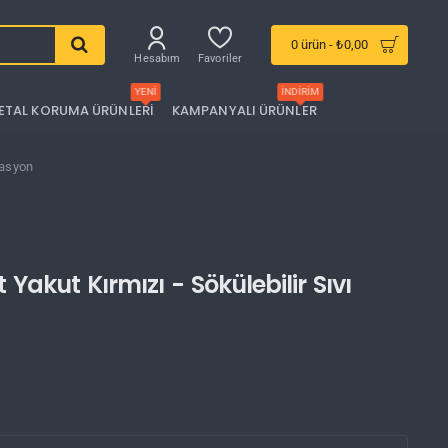
0 ürün - ₺0,00
Hesabım
Favoriler
YENI
İNDIRIM
ETAL KORUMA ÜRÜNLERI
KAMPANYALI ÜRÜNLER
lasyon
Yakut Kırmızı - Sökülebilir Sıvı