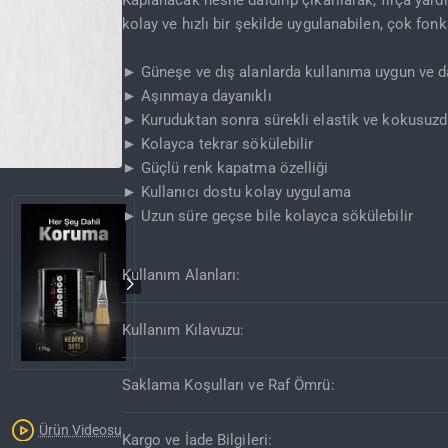
Kaplanacak nesne daldırıp çıkarılarak, fırça yardı
kolay ve hızlı bir şekilde uygulanabilen, çok fo
► Güneşe ve dış alanlarda kullanıma uygun ve da
► Aşınmaya dayanıklı
► Kuruduktan sonra sürekli elastik ve kokusuzd
► Kolayca tekrar sökülebilir
► Güçlü renk kapatma özelliği
► Kullanıcı dostu kolay uygulama
► Uzun süre geçse bile kolayca sökülebilir
Kullanım Alanları:
Kullanım Kılavuzu:
Saklama Koşulları ve Raf Ömrü:
Ürün Videosu
Kargo ve İade Bilgileri: