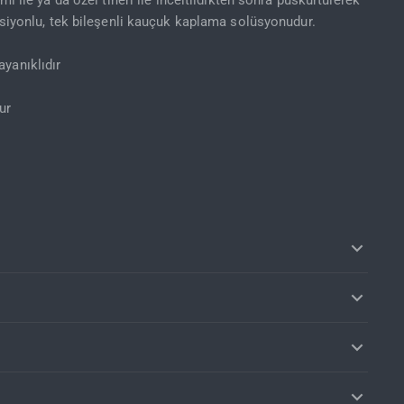
mı ile ya da özel tineri ile inceltildikten sonra püskürtülerek
nksiyonlu, tek bileşenli kauçuk kaplama solüsyonudur.
yanıklıdır
ur