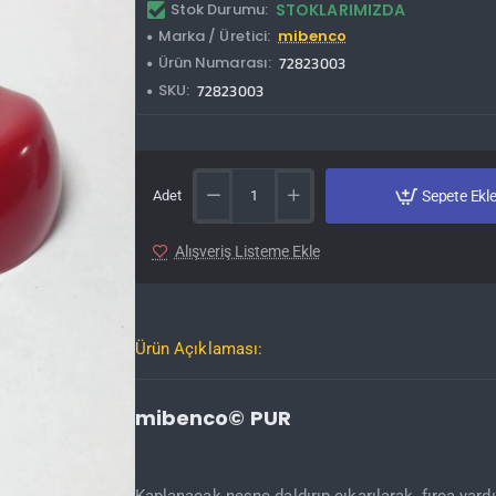
Stok Durumu:
STOKLARIMIZDA
Marka / Üretici:
mibenco
Ürün Numarası:
72823003
SKU:
72823003
Adet
Sepete Ekl
Alışveriş Listeme Ekle
Ürün Açıklaması:
mibenco© PUR