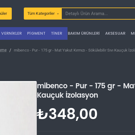
üler
Tüm Kategoriler
Detaylı
Ürün
Arama...
VERNIKLER
PIGMENT
TINER
BAKIM ÜRÜNLERI
AKSESUAR
M
mibenco - Pur - 175 gr - Mat Yakut Kırmızı - Sökülebilir Sıvı Kauçuk İzo
home
mibenco - Pur - 175 gr - Mat 
Kauçuk İzolasyon
₺348,00