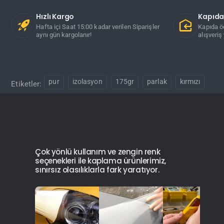
Hızlı Kargo
Kapıd
Hafta içi Saat 15:00 kadar verilen Siparişler
Kapıda ö
aynı gün kargolanır!
alışveriş 
pur
izolasyon
175gr
parlak
kırmızı
Etiketler:
Çok yönlü kullanım ve zengin renk
seçenekleri ile kaplama ürünlerimiz,
sınırsız olasılıklarla fark yaratıyor.