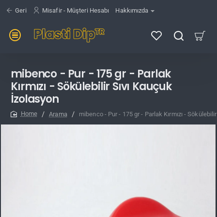
Geri
Misafir - Müşteri Hesabı
Hakkımızda
mibenco - Pur - 175 gr - Parlak
Kırmızı - Sökülebilir Sıvı Kauçuk
İzolasyon
Arama
mibenco - Pur - 175 gr - Parlak Kırmızı - Sökülebil
home