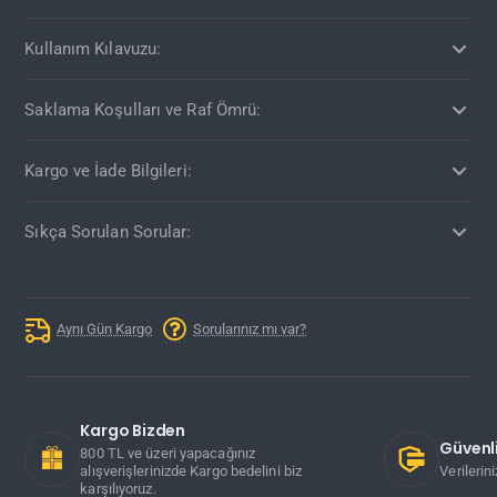
Kullanım Kılavuzu:
Saklama Koşulları ve Raf Ömrü:
Kargo ve İade Bilgileri:
Sıkça Sorulan Sorular:
Aynı Gün Kargo
Sorularınız mı var?
Kargo Bizden
Güvenli
800 TL ve üzeri yapacağınız
alışverişlerinizde Kargo bedelini biz
Verilerin
karşılıyoruz.