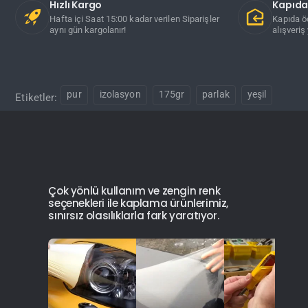
Hızlı Kargo
Kapıd
Hafta içi Saat 15:00 kadar verilen Siparişler
Kapıda ö
aynı gün kargolanır!
alışveriş 
pur
izolasyon
175gr
parlak
yeşil
Etiketler:
Çok yönlü kullanım ve zengin renk
seçenekleri ile kaplama ürünlerimiz,
sınırsız olasılıklarla fark yaratıyor.