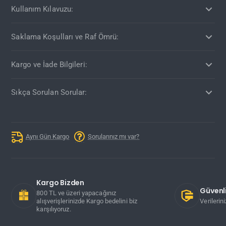
Kullanım Kılavuzu:
Saklama Koşulları ve Raf Ömrü:
Kargo ve İade Bilgileri:
Sıkça Sorulan Sorular:
Aynı Gün Kargo
Sorularınız mı var?
Kargo Bizden
Güvenli
800 TL ve üzeri yapacağınız
alışverişlerinizde Kargo bedelini biz
Verilerin
karşılıyoruz.