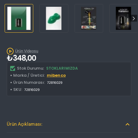
Ürün Videosu
₺348,00
Stok Durumu:
STOKLARIMIZDA
Marka / Üretici:
mibenco
Ürün Numarası:
72816029
SKU:
72816029
Ürün Açıklaması: