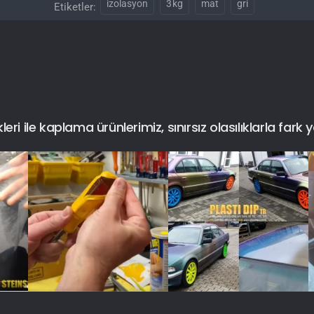
izolasyon
3kg
mat
gri
Etiketler:
i ile kaplama ürünlerimiz, sınırsız olasılıklarla fark y