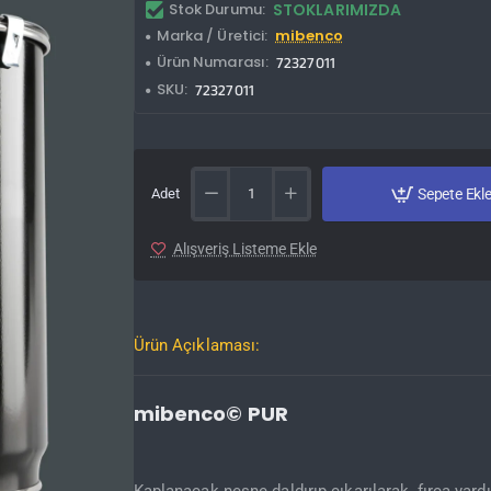
Stok Durumu:
STOKLARIMIZDA
Marka / Üretici:
mibenco
Ürün Numarası:
72327011
SKU:
72327011
Adet
Sepete Ekl
Alışveriş Listeme Ekle
Ürün Açıklaması:
mibenco© PUR