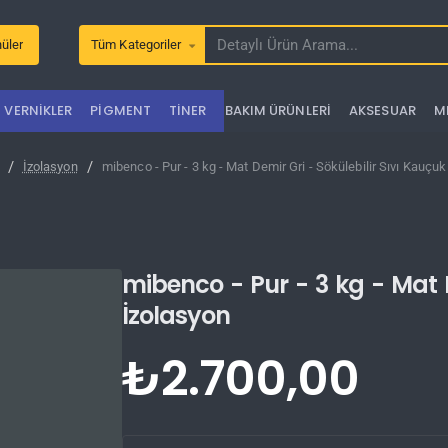
üler
Tüm Kategoriler
Detaylı
Ürün
Arama...
VERNIKLER
PIGMENT
TINER
BAKIM ÜRÜNLERI
AKSESUAR
M
İzolasyon
mibenco - Pur - 3 kg - Mat Demir Gri - Sökülebilir Sıvı Kauçu
e
mibenco - Pur - 3 kg - Mat D
İzolasyon
₺2.700,00