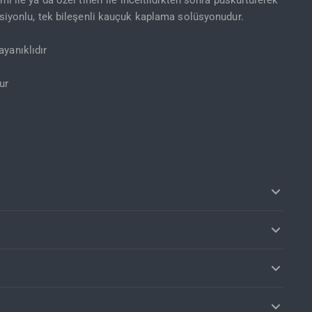
mı ile ya da özel tineri ile inceltildikten sonra püskürtülerek
nksiyonlu, tek bileşenli kauçuk kaplama solüsyonudur.
yanıklıdır
ur