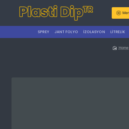
Men
SPREY
JANT FOLYO
İZOLASYON
LITRELIK
hom