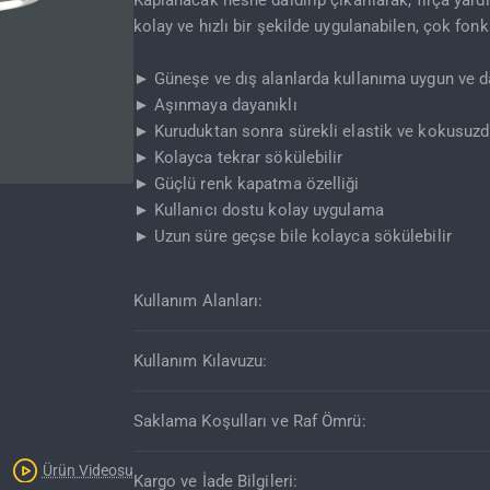
Kaplanacak nesne daldırıp çıkarılarak, fırça yardı
kolay ve hızlı bir şekilde uygulanabilen, çok fo
► Güneşe ve dış alanlarda kullanıma uygun ve da
► Aşınmaya dayanıklı
► Kuruduktan sonra sürekli elastik ve kokusuzd
► Kolayca tekrar sökülebilir
► Güçlü renk kapatma özelliği
► Kullanıcı dostu kolay uygulama
Kargo Bedava
► Uzun süre geçse bile kolayca sökülebilir
Kullanım Alanları:
Kullanım Kılavuzu:
Saklama Koşulları ve Raf Ömrü:
Ürün Videosu
Kargo ve İade Bilgileri: