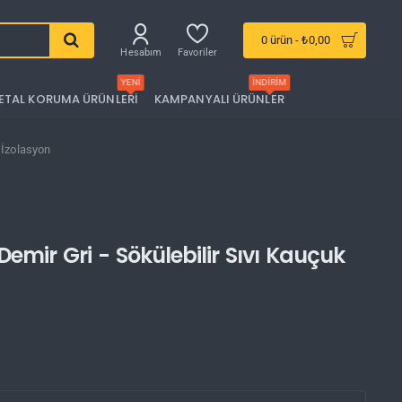
0 ürün - ₺0,00
Hesabım
Favoriler
YENI
İNDIRIM
ETAL KORUMA ÜRÜNLERI
KAMPANYALI ÜRÜNLER
k İzolasyon
emir Gri - Sökülebilir Sıvı Kauçuk