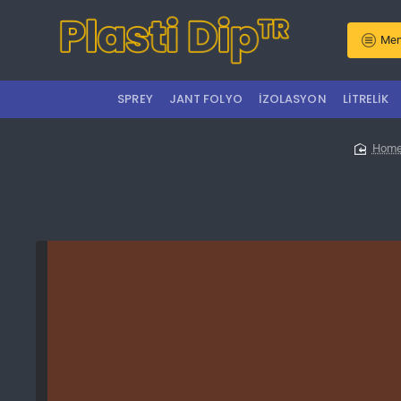
Men
SPREY
JANT FOLYO
İZOLASYON
LITRELIK
hom