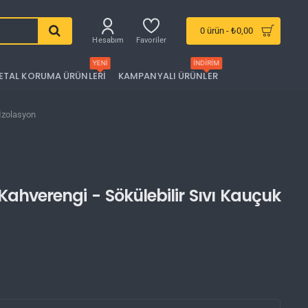
0 ürün - ₺0,00
Hesabım
Favoriler
YENI
İNDIRIM
ETAL KORUMA ÜRÜNLERI
KAMPANYALI ÜRÜNLER
 İzolasyon
ahverengi - Sökülebilir Sıvı Kauçuk