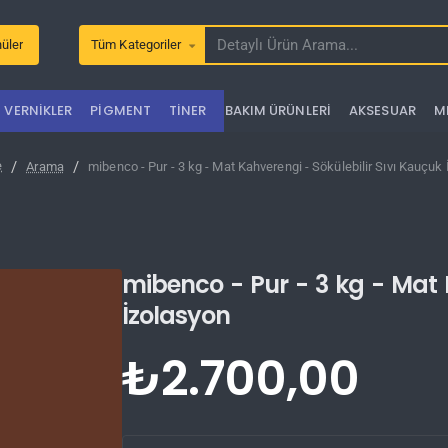
üler
Tüm Kategoriler
Detaylı
Ürün
Arama...
VERNIKLER
PIGMENT
TINER
BAKIM ÜRÜNLERI
AKSESUAR
M
Arama
mibenco - Pur - 3 kg - Mat Kahverengi - Sökülebilir Sıvı Kauçuk
e
mibenco - Pur - 3 kg - Mat K
İzolasyon
₺2.700,00