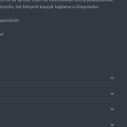
mı ile ya da özel tineri ile inceltildikten sonra püskürtülerek
nksiyonlu, tek bileşenli kauçuk kaplama solüsyonudur.
yanıklıdır
ur