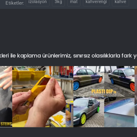
izolasyon
3kg
mat
kahverengi
kahve
Etiketler:
i ile kaplama ürünlerimiz, sınırsız olasılıklarla fark y