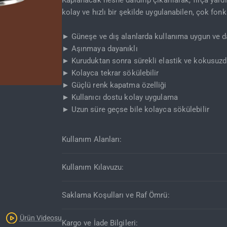
Kaplanacak nesne daldırıp çıkarılarak, fırça yardı
kolay ve hızlı bir şekilde uygulanabilen, çok fo
► Güneşe ve dış alanlarda kullanıma uygun ve da
► Aşınmaya dayanıklı
► Kuruduktan sonra sürekli elastik ve kokusuzd
► Kolayca tekrar sökülebilir
► Güçlü renk kapatma özelliği
► Kullanıcı dostu kolay uygulama
Kargo Bedava
► Uzun süre geçse bile kolayca sökülebilir
Kullanım Alanları:
Kullanım Kılavuzu:
Saklama Koşulları ve Raf Ömrü:
Ürün Videosu
Kargo ve İade Bilgileri: