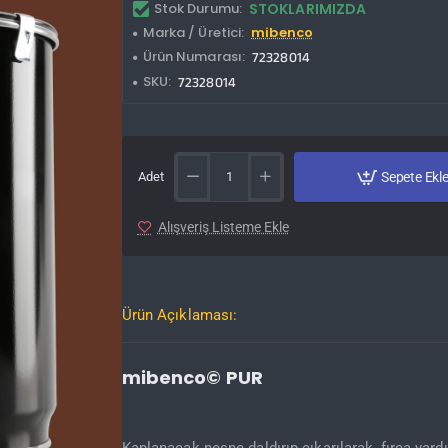
Stok Durumu:
STOKLARIMIZDA
Marka / Üretici:
mibenco
Ürün Numarası:
72328014
SKU:
72328014
Adet
Sepete Ekl
Alışveriş Listeme Ekle
Ürün Açıklaması:
mibenco© PUR