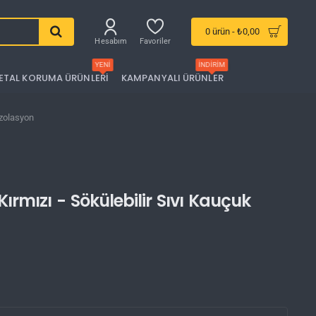
0 ürün - ₺0,00
Hesabım
Favoriler
YENI
İNDIRIM
ETAL KORUMA ÜRÜNLERI
KAMPANYALI ÜRÜNLER
İzolasyon
ırmızı - Sökülebilir Sıvı Kauçuk