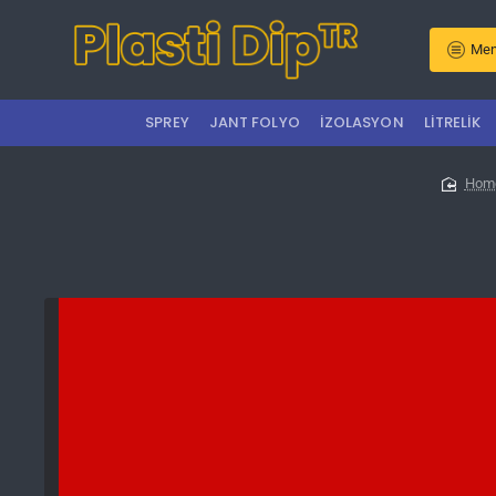
Men
SPREY
JANT FOLYO
İZOLASYON
LITRELIK
ho