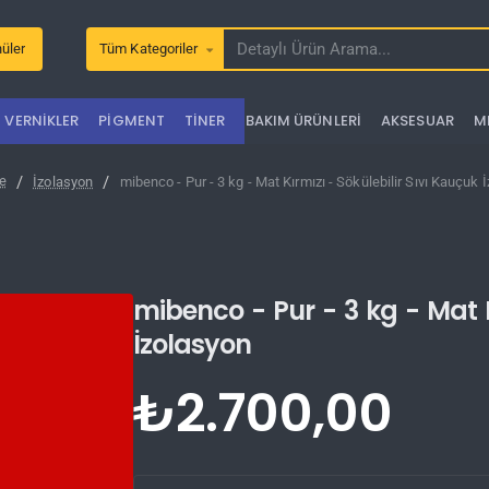
üler
Tüm Kategoriler
Detaylı
Ürün
Arama...
VERNIKLER
PIGMENT
TINER
BAKIM ÜRÜNLERI
AKSESUAR
M
İzolasyon
mibenco - Pur - 3 kg - Mat Kırmızı - Sökülebilir Sıvı Kauçuk 
me
mibenco - Pur - 3 kg - Mat K
İzolasyon
₺2.700,00