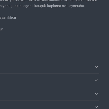
mı ile ya da özel tineri ile inceltildikten sonra püskürtülerek
nksiyonlu, tek bileşenli kauçuk kaplama solüsyonudur.
yanıklıdır
ur