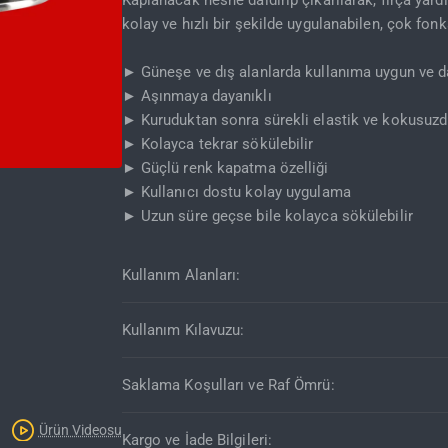
Kaplanacak nesne daldırıp çıkarılarak, fırça yardı
kolay ve hızlı bir şekilde uygulanabilen, çok fo
► Güneşe ve dış alanlarda kullanıma uygun ve da
► Aşınmaya dayanıklı
► Kuruduktan sonra sürekli elastik ve kokusuzd
► Kolayca tekrar sökülebilir
► Güçlü renk kapatma özelliği
► Kullanıcı dostu kolay uygulama
Kargo Bedava
► Uzun süre geçse bile kolayca sökülebilir
Kullanım Alanları:
Kullanım Kılavuzu:
Saklama Koşulları ve Raf Ömrü:
Ürün Videosu
Kargo ve İade Bilgileri: