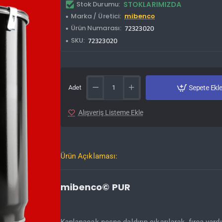
Stok Durumu:
STOKLARIMIZDA
Marka / Üretici:
mibenco
Ürün Numarası:
72323020
SKU:
72323020
Adet
Sepete Ekl
Alışveriş Listeme Ekle
Ürün Açıklaması:
mibenco© PUR