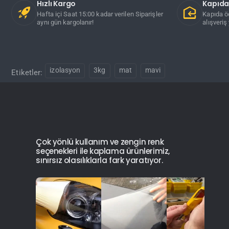
Hızlı Kargo
Kapıd
Hafta içi Saat 15:00 kadar verilen Siparişler
Kapıda ö
aynı gün kargolanır!
alışveriş 
izolasyon
3kg
mat
mavi
Etiketler:
Çok yönlü kullanım ve zengin renk
seçenekleri ile kaplama ürünlerimiz,
sınırsız olasılıklarla fark yaratıyor.