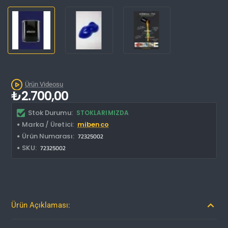
Kargo Bedava
Ürün Videosu
₺2.700,00
Stok Durumu:
STOKLARIMIZDA
Marka / Üretici:
mibenco
Ürün Numarası:
72325002
SKU:
72325002
Ürün Açıklaması: