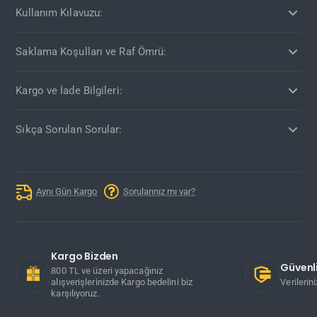
Kullanım Kılavuzu:
Saklama Koşulları ve Raf Ömrü:
Kargo ve İade Bilgileri:
Sıkça Sorulan Sorular:
Aynı Gün Kargo
Sorularınız mı var?
Kargo Bizden
Güvenli
800 TL ve üzeri yapacağınız
alışverişlerinizde Kargo bedelini biz
Verilerin
karşılıyoruz.