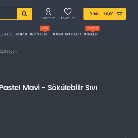
0 ürün - ₺0,00
Hesabım
Favoriler
YENI
İNDIRIM
ETAL KORUMA ÜRÜNLERI
KAMPANYALI ÜRÜNLER
 İzolasyon
stel Mavi - Sökülebilir Sıvı