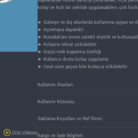
Kaplanacak nesne daldırıp çıkarılarak, fırça yardı
kolay ve hızlı bir şekilde uygulanabilen, çok fo
► Güneşe ve dış alanlarda kullanıma uygun ve da
► Aşınmaya dayanıklı
► Kuruduktan sonra sürekli elastik ve kokusuzd
► Kolayca tekrar sökülebilir
► Güçlü renk kapatma özelliği
► Kullanıcı dostu kolay uygulama
Kargo Bedava
► Uzun süre geçse bile kolayca sökülebilir
Kullanım Alanları:
Kullanım Kılavuzu:
Saklama Koşulları ve Raf Ömrü:
Ürün Videosu
Kargo ve İade Bilgileri: