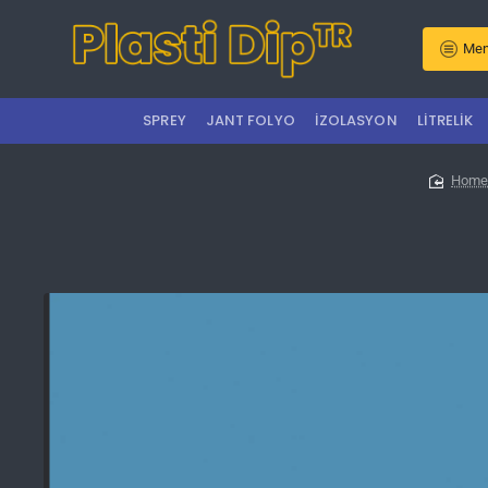
Men
SPREY
JANT FOLYO
İZOLASYON
LITRELIK
hom