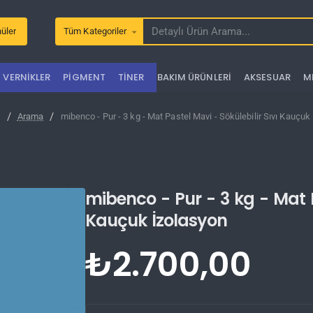
üler
Tüm Kategoriler
Detaylı
Ürün
Arama...
VERNIKLER
PIGMENT
TINER
BAKIM ÜRÜNLERI
AKSESUAR
M
Arama
mibenco - Pur - 3 kg - Mat Pastel Mavi - Sökülebilir Sıvı Kauçuk
e
mibenco - Pur - 3 kg - Mat Pa
Kauçuk İzolasyon
₺2.700,00