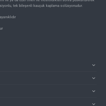
mı ile ya da özel tineri ile inceltildikten sonra püskürtülerek
nksiyonlu, tek bileşenli kauçuk kaplama solüsyonudur.
yanıklıdır
ur