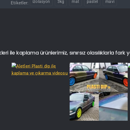
izolasyon
3kg
mat
pastel
mavi
Etiketler:
i ile kaplama ürünlerimiz, sınırsız olasılıklarla fark y