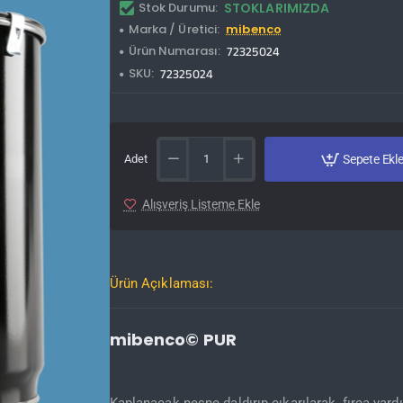
Stok Durumu:
STOKLARIMIZDA
Marka / Üretici:
mibenco
Ürün Numarası:
72325024
SKU:
72325024
Adet
Sepete Ekl
Alışveriş Listeme Ekle
Ürün Açıklaması:
mibenco© PUR