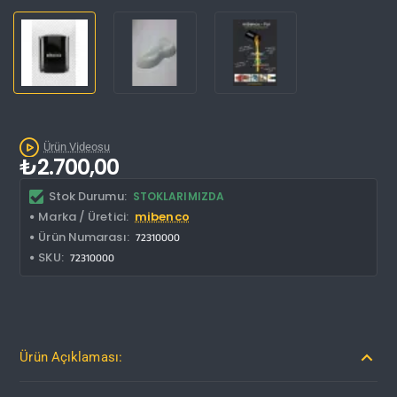
Kargo Bedava
Ürün Videosu
₺2.700,00
Stok Durumu:
STOKLARIMIZDA
Marka / Üretici:
mibenco
Ürün Numarası:
72310000
SKU:
72310000
Ürün Açıklaması: