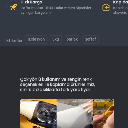
Hızlı Kargo
Kapıd
Hafta içi Saat 15:00 kadar verilen Siparişler
Kapıda ö
aynı gün kargolanır!
alışveriş 
izolasyon
3kg
parlak
şeffaf
Etiketler:
Çok yönlü kullanım ve zengin renk
seçenekleri ile kaplama ürünlerimiz,
sınırsız olasılıklarla fark yaratıyor.