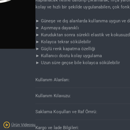
Kaplanacak nesne daldırıp çıkarılarak, fırça yardı
kolay ve hızlı bir şekilde uygulanabilen, çok fo
► Güneşe ve dış alanlarda kullanıma uygun ve da
► Aşınmaya dayanıklı
► Kuruduktan sonra sürekli elastik ve kokusuzd
► Kolayca tekrar sökülebilir
► Güçlü renk kapatma özelliği
► Kullanıcı dostu kolay uygulama
Kargo Bedava
► Uzun süre geçse bile kolayca sökülebilir
Kullanım Alanları:
Kullanım Kılavuzu:
Saklama Koşulları ve Raf Ömrü:
Ürün Videosu
Kargo ve İade Bilgileri: