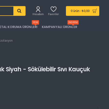
0 ürün - ₺0,00
Hesabım
Favoriler
YENI
İNDIRIM
ETAL KORUMA ÜRÜNLERI
KAMPANYALI ÜRÜNLER
 İzolasyon
k Siyah - Sökülebilir Sıvı Kauçuk