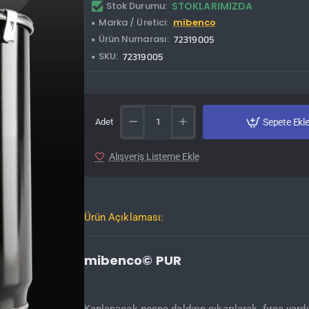
Stok Durumu:
STOKLARIMIZDA
Marka / Üretici:
mibenco
Ürün Numarası:
72319005
SKU:
72319005
Adet
Sepete Ekl
Alışveriş Listeme Ekle
Ürün Açıklaması:
mibenco© PUR