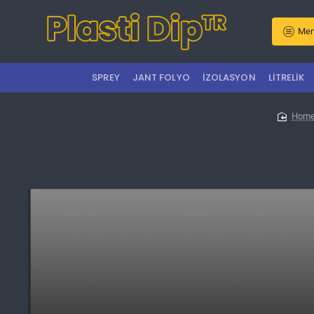
Men
SPREY
JANT FOLYO
İZOLASYON
LITRELIK
hom