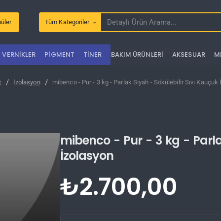
üler
Tüm Kategoriler
Detaylı
Ürün
Arama...
VERNIKLER
PIGMENT
TINER
BAKIM ÜRÜNLERI
AKSESUAR
M
İzolasyon
mibenco - Pur - 3 kg - Parlak Siyah - Sökülebilir Sıvı Kauçuk
e
mibenco - Pur - 3 kg - Parla
İzolasyon
₺2.700,00