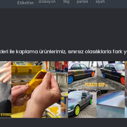
izolasyon
3kg
parlak
siyah
Etiketler:
i ile kaplama ürünlerimiz, sınırsız olasılıklarla fark y