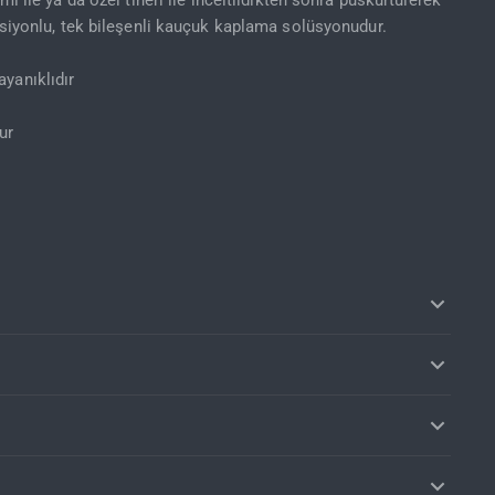
mı ile ya da özel tineri ile inceltildikten sonra püskürtülerek
nksiyonlu, tek bileşenli kauçuk kaplama solüsyonudur.
yanıklıdır
ur