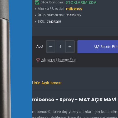
Stok Durumu:
STOKLARIMIZDA
Marka / Üretici:
mibenco
Ürün Numarası:
71425015
SKU:
71425015
Adet
Sepete Ekl
Alışveriş Listeme Ekle
Ürün Açıklaması:
mibenco - Sprey - MAT AÇIK MAVİ
mibenco©, iç ve dış yüzey alanları için kullanı