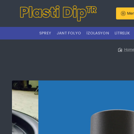
Men
SPREY
JANT FOLYO
İZOLASYON
LITRELIK
hom