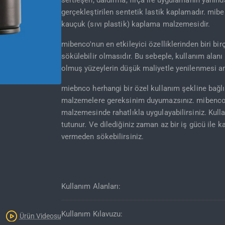
sertleşen; daldırma, fırça ile uygulamanın yanın
gerçekleştirilen sentetik lastik kaplamadır. mibe
kauçuk (sıvı plastik) kaplama malzemesidir.
mibenco'nun en etkileyici özelliklerinden biri b
sökülebilir olmasıdır. Bu sebeple, kullanım ala
olmuş yüzeylerin düşük maliyetle yenilenmesi am
miebnco herhangi bir özel kullanım şekline bağlı 
malzemelere gereksinim duyumazsınız. mibenco©
malzemesinde rahatlıkla uygulayabilirsiniz. Kull
tutunur. Ve dilediğiniz zaman az bir iş gücü ile 
vermeden sökebilirsiniz.
Kullanım Alanları:
Kullanım Kılavuzu:
Ürün Videosu