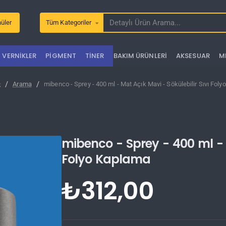
üler
Tüm Kategoriler
Detaylı
Ürün
Arama...
VERNIKLER
PIGMENT
TINER
BAKIM ÜRÜNLERI
AKSESUAR
M
Arama
mibenco - Sprey - 400 ml - Mat Açık Mavi - Sökülebilir Sıvı Fol
e
mibenco - Sprey - 400 ml - M
Folyo Kaplama
₺312,00