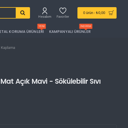
0 ürün - ₺0,00
Hesabım
Favoriler
YENI
İNDIRIM
ETAL KORUMA ÜRÜNLERI
KAMPANYALI ÜRÜNLER
yo Kaplama
at Açık Mavi - Sökülebilir Sıvı