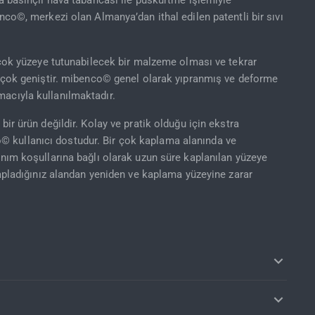
da basınçlı hava tabancası ile püskürtme işlemiyle
nco©, merkezi olan Almanya’dan ithal edilen patentli bir sıvı
irçok yüzeye tutunabilecek bir malzeme olması ve tekrar
nı çok geniştir. mibenco© genel olarak yıpranmış ve deforme
acıyla kullanılmaktadır.
bir ürün değildir. Kolay ve pratik olduğu için ekstra
 kullanıcı dostudur. Bir çok kaplama alanında ve
anım koşullarına bağlı olarak uzun süre kaplanılan yüzeye
kapladığınız alandan yeniden ve kaplama yüzeyine zarar