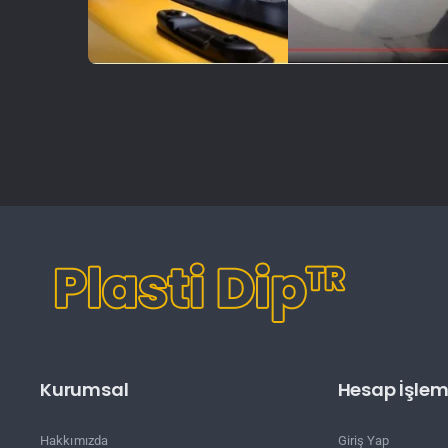
Kurumsal
Hesap İşleml
Hakkımızda
Giriş Yap