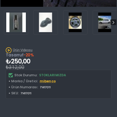
İNDIRIM'DE
Ürün Videosu
Tasarruf
-20%
₺250,00
₺312,00
Stok Durumu:
STOKLARIMIZDA
Marka / Üretici:
mibenco
Ürün Numarası:
71417011
SKU:
71417011