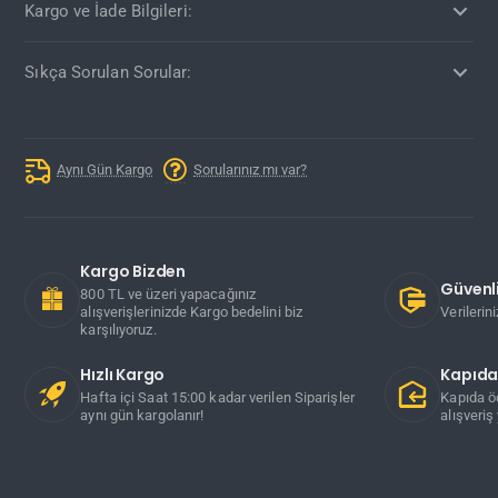
Kargo ve İade Bilgileri:
Sıkça Sorulan Sorular:
Aynı Gün Kargo
Sorularınız mı var?
Kargo Bizden
Güvenli
800 TL ve üzeri yapacağınız
alışverişlerinizde Kargo bedelini biz
Verilerin
karşılıyoruz.
Hızlı Kargo
Kapıd
Hafta içi Saat 15:00 kadar verilen Siparişler
Kapıda ö
aynı gün kargolanır!
alışveriş 