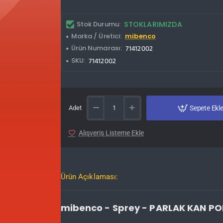
Stok Durumu:
STOKLARIMIZDA
Marka / Üretici:
mibenco
Ürün Numarası:
71412002
SKU:
71412002
Adet
Sepete Ekl
Alışveriş Listeme Ekle
Ürün Açıklaması:
mibenco - Sprey - PARLAK KAN P