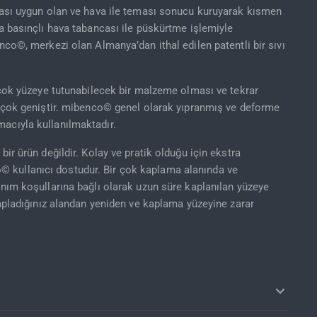
lması uygun olan ve hava ile teması sonucu kuruyarak kısmen
da basınçlı hava tabancası ile püskürtme işlemiyle
nco©, merkezi olan Almanya’dan ithal edilen patentli bir sıvı
irçok yüzeye tutunabilecek bir malzeme olması ve tekrar
nı çok geniştir. mibenco© genel olarak yıpranmış ve deforme
acıyla kullanılmaktadır.
bir ürün değildir. Kolay ve pratik olduğu için ekstra
 kullanıcı dostudur. Bir çok kaplama alanında ve
anım koşullarına bağlı olarak uzun süre kaplanılan yüzeye
kapladığınız alandan yeniden ve kaplama yüzeyine zarar