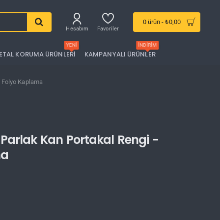
0 ürün - ₺0,00
Hesabım
Favoriler
YENI
İNDIRIM
ETAL KORUMA ÜRÜNLERI
KAMPANYALI ÜRÜNLER
vı Folyo Kaplama
Parlak Kan Portakal Rengi -
ma