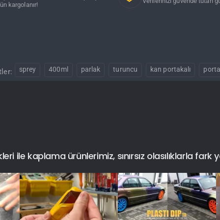
Verilerinizi güvende tutan gü
ün kargolanır!
sprey
400ml
parlak
turuncu
kan portakalı
porta
tler:
i ile kaplama ürünlerimiz, sınırsız olasılıklarla fark y