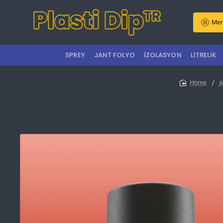
Men
SPREY
JANT FOLYO
İZOLASYON
LITRELIK
A
home