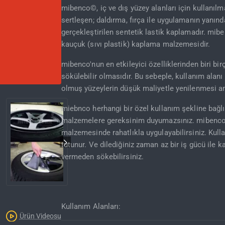
mibenco©, iç ve dış yüzey alanları için kullanı
sertleşen; daldırma, fırça ile uygulamanın yanın
gerçekleştirilen sentetik lastik kaplamadır. mibe
kauçuk (sıvı plastik) kaplama malzemesidir.
mibenco'nun en etkileyici özelliklerinden biri b
sökülebilir olmasıdır. Bu sebeple, kullanım ala
olmuş yüzeylerin düşük maliyetle yenilenmesi am
İNDIRIM'DE
miebnco herhangi bir özel kullanım şekline bağlı 
malzemelere gereksinim duyumazsınız. mibenco©
malzemesinde rahatlıkla uygulayabilirsiniz. Kull
tutunur. Ve dilediğiniz zaman az bir iş gücü ile 
vermeden sökebilirsiniz.
Kullanım Alanları:
Ürün Videosu