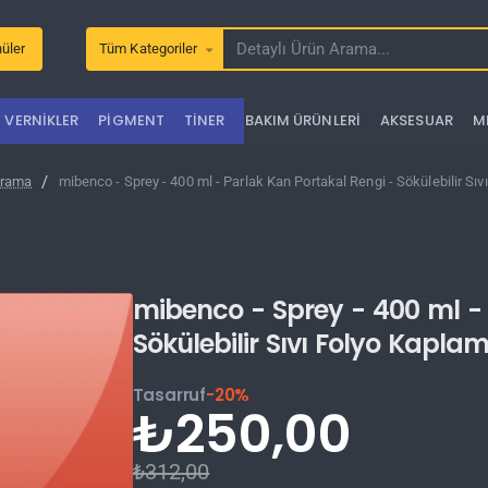
üler
Tüm Kategoriler
Detaylı
Ürün
Arama...
VERNIKLER
PIGMENT
TINER
BAKIM ÜRÜNLERI
AKSESUAR
M
rama
mibenco - Sprey - 400 ml - Parlak Kan Portakal Rengi - Sökülebilir Sı
mibenco - Sprey - 400 ml - 
Sökülebilir Sıvı Folyo Kapla
Tasarruf
-20%
₺250,00
₺312,00