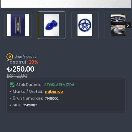
İNDIRIM'DE
Ürün Videosu
Tasarruf
-20%
₺250,00
₺312,00
Stok Durumu:
STOKLARIMIZDA
Marka / Üretici:
mibenco
Ürün Numarası:
71415002
SKU:
71415002