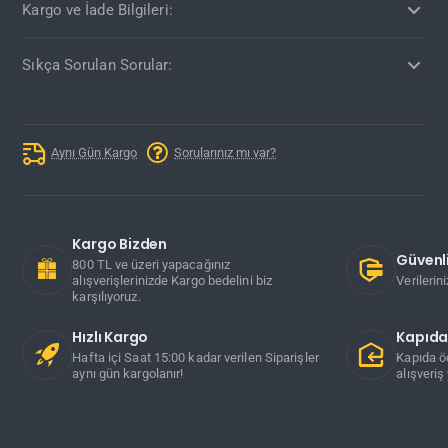
Kargo ve İade Bilgileri:
Sıkça Sorulan Sorular:
Aynı Gün Kargo
Sorularınız mı var?
Kargo Bizden
Güvenli
800 TL ve üzeri yapacağınız
alışverişlerinizde Kargo bedelini biz
Verilerin
karşılıyoruz.
Hızlı Kargo
Kapıd
Hafta içi Saat 15:00 kadar verilen Siparişler
Kapıda ö
aynı gün kargolanır!
alışveriş 