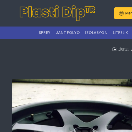
Men
SPREY
JANT FOLYO
İZOLASYON
LITRELIK
home