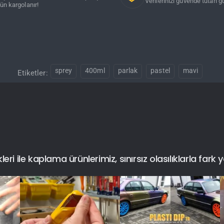
Verilerinizi güvende tutan gü
ün kargolanır!
sprey
400ml
parlak
pastel
mavi
Etiketler:
i ile kaplama ürünlerimiz, sınırsız olasılıklarla fark y