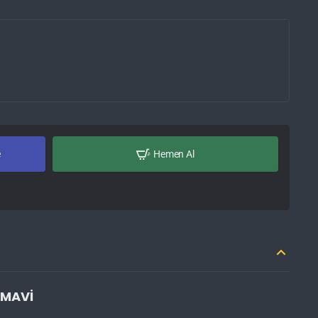
e
Hemen Al
 MAVİ