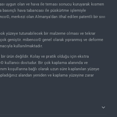
lması uygun olan ve hava ile teması sonucu kuruyarak kısmen
da basınçlı hava tabancası ile püskürtme işlemiyle
nco©, merkezi olan Almanya’dan ithal edilen patentli bir sıvı
irçok yüzeye tutunabilecek bir malzeme olması ve tekrar
nı çok geniştir. mibenco© genel olarak yıpranmış ve deforme
acıyla kullanılmaktadır.
bir ürün değildir. Kolay ve pratik olduğu için ekstra
 kullanıcı dostudur. Bir çok kaplama alanında ve
anım koşullarına bağlı olarak uzun süre kaplanılan yüzeye
kapladığınız alandan yeniden ve kaplama yüzeyine zarar