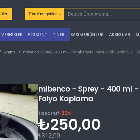
üler
Tüm Kategoriler
Detaylı
Ürün
Arama...
VERNIKLER
PIGMENT
TINER
BAKIM ÜRÜNLERI
AKSESUAR
M
Arama
mibenco - Sprey - 400 ml - Parlak Pastel Mavi - Sökülebilir Sıvı F
mibenco - Sprey - 400 ml - P
Folyo Kaplama
Tasarruf
-20%
₺250,00
₺312,00