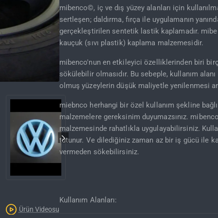
mibenco©, iç ve dış yüzey alanları için kullanı
sertleşen; daldırma, fırça ile uygulamanın yanın
gerçekleştirilen sentetik lastik kaplamadır. mibe
kauçuk (sıvı plastik) kaplama malzemesidir.
mibenco'nun en etkileyici özelliklerinden biri b
sökülebilir olmasıdır. Bu sebeple, kullanım ala
olmuş yüzeylerin düşük maliyetle yenilenmesi am
İNDIRIM'DE
miebnco herhangi bir özel kullanım şekline bağlı 
malzemelere gereksinim duyumazsınız. mibenco©
malzemesinde rahatlıkla uygulayabilirsiniz. Kull
tutunur. Ve dilediğiniz zaman az bir iş gücü ile 
vermeden sökebilirsiniz.
Kullanım Alanları:
Ürün Videosu