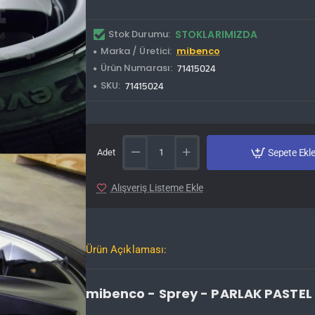
Stok Durumu:
STOKLARIMIZDA
Marka / Üretici:
mibenco
Ürün Numarası:
71415024
SKU:
71415024
Adet
Sepete Ekl
Alışveriş Listeme Ekle
Ürün Açıklaması:
mibenco - Sprey - PARLAK PASTEL