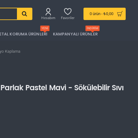
0 ürün - ₺0,00
Hesabım
Favoriler
YENI
İNDIRIM
ETAL KORUMA ÜRÜNLERI
KAMPANYALI ÜRÜNLER
olyo Kaplama
arlak Pastel Mavi - Sökülebilir Sıvı