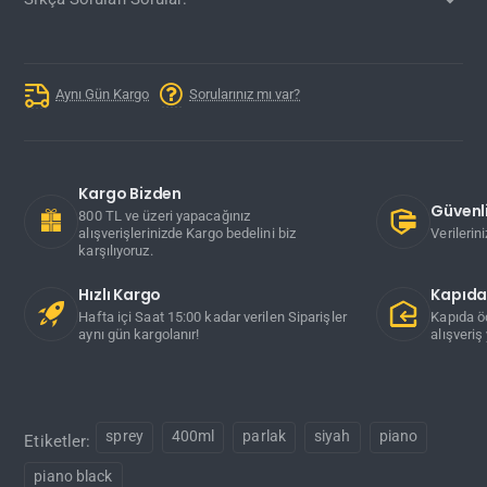
Aynı Gün Kargo
Sorularınız mı var?
Kargo Bizden
Güvenli
800 TL ve üzeri yapacağınız
alışverişlerinizde Kargo bedelini biz
Verilerin
karşılıyoruz.
Hızlı Kargo
Kapıd
Hafta içi Saat 15:00 kadar verilen Siparişler
Kapıda ö
aynı gün kargolanır!
alışveriş 
sprey
400ml
parlak
siyah
piano
Etiketler:
piano black