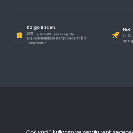
Kargo Bizden
Hızl
800 TL ve üzeri yapacağınız
Hafta 
alışverişlerinizde Kargo bedelini biz
aynı g
karşılıyoruz.
Çok yönlü kullanım ve zengin renk seçenekler