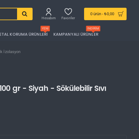
0 ürün - ₺0,00
Hesabım
Favoriler
YENI
İNDIRIM
ETAL KORUMA ÜRÜNLERI
KAMPANYALI ÜRÜNLER
çuk İzolasyon
100 gr - Siyah - Sökülebilir Sıvı