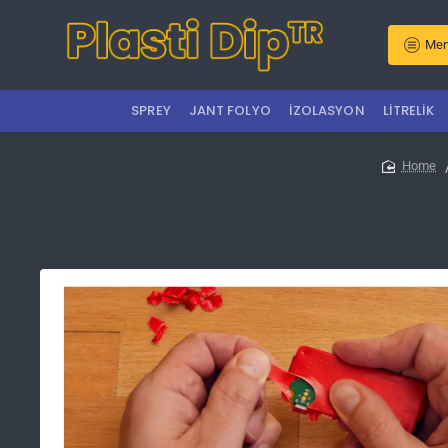
Men
SPREY
JANT FOLYO
İZOLASYON
LITRELIK
home