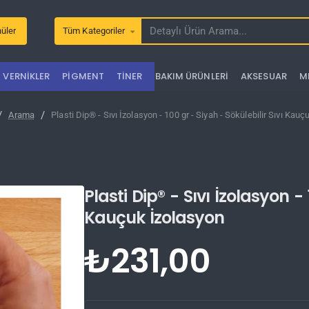
üler
Tüm Kategoriler
Detaylı
Ürün
Arama...
VERNIKLER
PIGMENT
TINER
BAKIM ÜRÜNLERI
AKSESUAR
M
Arama
Plasti Dip® - Sıvı İzolasyon - 100 gr - Siyah - Sökülebilir Sıvı Kau
Plasti Dip® - Sıvı İzolasyon - 
Kauçuk İzolasyon
₺231,00