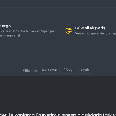
ı Kargo
Güvenli Alışveriş
içi Saat 15:00 kadar verilen Siparişler
Verilerinizi güvende tutan gü
ün kargolanır!
izolasyon
100gr
siyah
Etiketler:
i ile kaplama ürünlerimiz, sınırsız olasılıklarla fark y