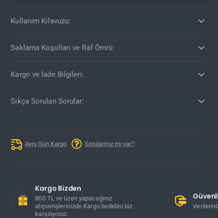
Kullanım Kılavuzu:
Saklama Koşulları ve Raf Ömrü:
Kargo ve İade Bilgileri:
Sıkça Sorulan Sorular:
Aynı Gün Kargo
Sorularınız mı var?
Kargo Bizden
Güvenli
800 TL ve üzeri yapacağınız
alışverişlerinizde Kargo bedelini biz
Verilerin
karşılıyoruz.