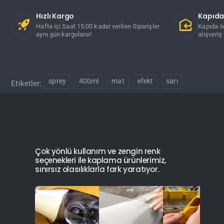
Hızlı Kargo
Kapıd
Hafta içi Saat 15:00 kadar verilen Siparişler
Kapıda ö
aynı gün kargolanır!
alışveriş 
sprey
400ml
mat
efekt
sarı
Etiketler:
Çok yönlü kullanım ve zengin renk
seçenekleri ile kaplama ürünlerimiz,
sınırsız olasılıklarla fark yaratıyor.