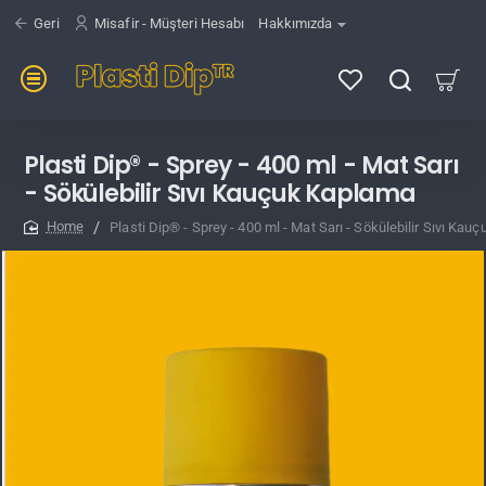
Geri
Misafir - Müşteri Hesabı
Hakkımızda
Plasti Dip® - Sprey - 400 ml - Mat Sarı
- Sökülebilir Sıvı Kauçuk Kaplama
Plasti Dip® - Sprey - 400 ml - Mat Sarı - Sökülebilir Sıvı Ka
home