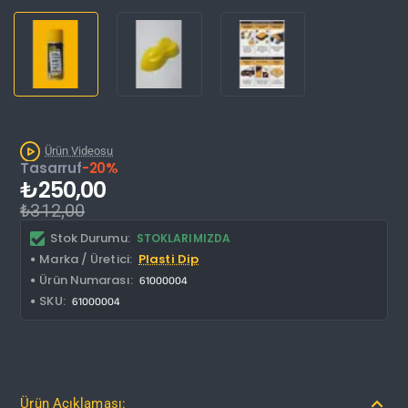
İNDIRIM'DE
Ürün Videosu
Tasarruf
-20%
₺250,00
₺312,00
Stok Durumu:
STOKLARIMIZDA
Marka / Üretici:
Plasti Dip
Ürün Numarası:
61000004
SKU:
61000004
Ürün Açıklaması: