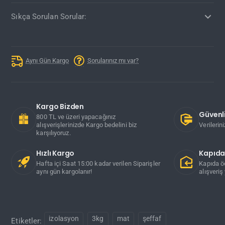
Sıkça Sorulan Sorular:
Aynı Gün Kargo
Sorularınız mı var?
Kargo Bizden
Güvenli
800 TL ve üzeri yapacağınız
alışverişlerinizde Kargo bedelini biz
Verilerin
karşılıyoruz.
Hızlı Kargo
Kapıd
Hafta içi Saat 15:00 kadar verilen Siparişler
Kapıda ö
aynı gün kargolanır!
alışveriş 
izolasyon
3kg
mat
şeffaf
Etiketler: