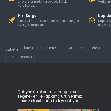
alışverişlerinizde Kargo bedelini biz
Verilerin
karşılıyoruz.
Hızlı Kargo
Kapıd
Hafta içi Saat 15:00 kadar verilen Siparişler
Kapıda ö
aynı gün kargolanır!
alışveriş 
litrelik
kulanıma hazır
3L
mat
efekt
Etiketler:
altın
metalik
Çok yönlü kullanım ve zengin renk
seçenekleri ile kaplama ürünlerimiz,
sınırsız olasılıklarla fark yaratıyor.