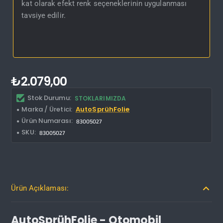
kat olarak efekt renk seçeneklerinin uygulanması
tavsiye edilir.
₺2.079,00
Stok Durumu:
STOKLARIMIZDA
Marka / Üretici:
AutoSprühFolie
Ürün Numarası:
83005027
SKU:
83005027
Ürün Açıklaması:
AutoSprühFolie - Otomobil