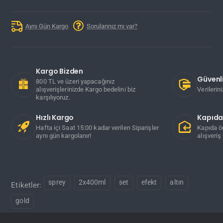
Aynı Gün Kargo
Sorularınız mı var?
Kargo Bizden
Güvenli
800 TL ve üzeri yapacağınız
alışverişlerinizde Kargo bedelini biz
Verilerin
karşılıyoruz.
Hızlı Kargo
Kapıd
Hafta içi Saat 15:00 kadar verilen Siparişler
Kapıda ö
aynı gün kargolanır!
alışveriş 
sprey
2x400ml
set
efekt
altın
Etiketler:
gold