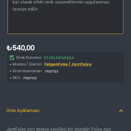
kat olarak efekt renk seçeneklerinin uygulanması
tavsiye edilir.
₺540,00
Stok Durumu:
STOKLARIMIZDA
Marka / Üretici:
FelgenFolie / Jantfolyo
Ürün Numarası:
71007123
SKU:
71007123
Ürün Açıklaması:
JantFolyo son derece yenilikçi bir üründür! Folyo nun